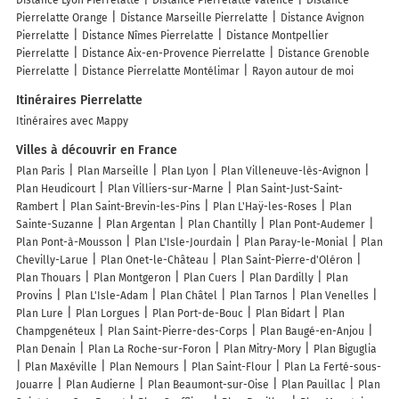
Pierrelatte Orange
Distance Marseille Pierrelatte
Distance Avignon
Pierrelatte
Distance Nîmes Pierrelatte
Distance Montpellier
Pierrelatte
Distance Aix-en-Provence Pierrelatte
Distance Grenoble
Pierrelatte
Distance Pierrelatte Montélimar
Rayon autour de moi
Itinéraires Pierrelatte
Itinéraires avec Mappy
Villes à découvrir en France
Plan Paris
Plan Marseille
Plan Lyon
Plan Villeneuve-lès-Avignon
Plan Heudicourt
Plan Villiers-sur-Marne
Plan Saint-Just-Saint-
Rambert
Plan Saint-Brevin-les-Pins
Plan L'Haÿ-les-Roses
Plan
Sainte-Suzanne
Plan Argentan
Plan Chantilly
Plan Pont-Audemer
Plan Pont-à-Mousson
Plan L'Isle-Jourdain
Plan Paray-le-Monial
Plan
Chevilly-Larue
Plan Onet-le-Château
Plan Saint-Pierre-d'Oléron
Plan Thouars
Plan Montgeron
Plan Cuers
Plan Dardilly
Plan
Provins
Plan L'Isle-Adam
Plan Châtel
Plan Tarnos
Plan Venelles
Plan Lure
Plan Lorgues
Plan Port-de-Bouc
Plan Bidart
Plan
Champgenéteux
Plan Saint-Pierre-des-Corps
Plan Baugé-en-Anjou
Plan Denain
Plan La Roche-sur-Foron
Plan Mitry-Mory
Plan Biguglia
Plan Maxéville
Plan Nemours
Plan Saint-Flour
Plan La Ferté-sous-
Jouarre
Plan Audierne
Plan Beaumont-sur-Oise
Plan Pauillac
Plan