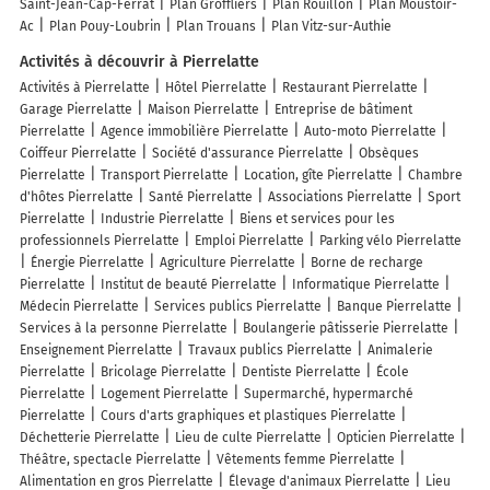
Saint-Jean-Cap-Ferrat
Plan Groffliers
Plan Rouillon
Plan Moustoir-
Ac
Plan Pouy-Loubrin
Plan Trouans
Plan Vitz-sur-Authie
Activités à découvrir à Pierrelatte
Activités à Pierrelatte
Hôtel Pierrelatte
Restaurant Pierrelatte
Garage Pierrelatte
Maison Pierrelatte
Entreprise de bâtiment
Pierrelatte
Agence immobilière Pierrelatte
Auto-moto Pierrelatte
Coiffeur Pierrelatte
Société d'assurance Pierrelatte
Obsèques
Pierrelatte
Transport Pierrelatte
Location, gîte Pierrelatte
Chambre
d'hôtes Pierrelatte
Santé Pierrelatte
Associations Pierrelatte
Sport
Pierrelatte
Industrie Pierrelatte
Biens et services pour les
professionnels Pierrelatte
Emploi Pierrelatte
Parking vélo Pierrelatte
Énergie Pierrelatte
Agriculture Pierrelatte
Borne de recharge
Pierrelatte
Institut de beauté Pierrelatte
Informatique Pierrelatte
Médecin Pierrelatte
Services publics Pierrelatte
Banque Pierrelatte
Services à la personne Pierrelatte
Boulangerie pâtisserie Pierrelatte
Enseignement Pierrelatte
Travaux publics Pierrelatte
Animalerie
Pierrelatte
Bricolage Pierrelatte
Dentiste Pierrelatte
École
Pierrelatte
Logement Pierrelatte
Supermarché, hypermarché
Pierrelatte
Cours d'arts graphiques et plastiques Pierrelatte
Déchetterie Pierrelatte
Lieu de culte Pierrelatte
Opticien Pierrelatte
Théâtre, spectacle Pierrelatte
Vêtements femme Pierrelatte
Alimentation en gros Pierrelatte
Élevage d'animaux Pierrelatte
Lieu