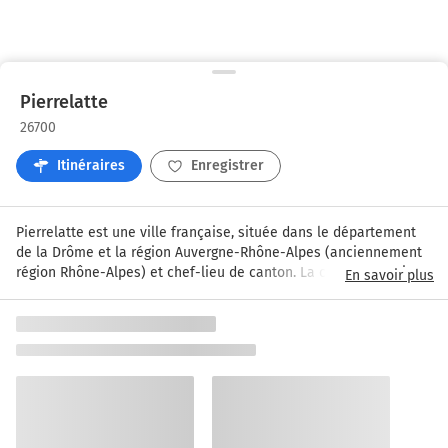
Pierrelatte
26700
Itinéraires
Enregistrer
Pierrelatte est une ville française, située dans le département 
de la Drôme et la région Auvergne-Rhône-Alpes (anciennement 
région Rhône-Alpes) et chef-lieu de canton. La commune qui 
En savoir plus
compte 13 071 habitants appelés les Pierrelattins est située à 21 
km au Sud-Ouest de Montélimar, la plus grande ville des 
environs. Le nom de la ville provient du rocher à l'abri duquel 
s'est construite la ville, appelé Pétra-Lata.