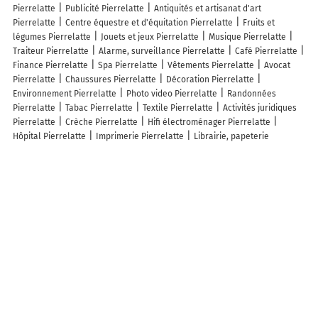
Pierrelatte
Publicité Pierrelatte
Antiquités et artisanat d'art
Pierrelatte
Centre équestre et d'équitation Pierrelatte
Fruits et
légumes Pierrelatte
Jouets et jeux Pierrelatte
Musique Pierrelatte
Traiteur Pierrelatte
Alarme, surveillance Pierrelatte
Café Pierrelatte
Finance Pierrelatte
Spa Pierrelatte
Vêtements Pierrelatte
Avocat
Pierrelatte
Chaussures Pierrelatte
Décoration Pierrelatte
Environnement Pierrelatte
Photo video Pierrelatte
Randonnées
Pierrelatte
Tabac Pierrelatte
Textile Pierrelatte
Activités juridiques
Pierrelatte
Crèche Pierrelatte
Hifi électroménager Pierrelatte
Hôpital Pierrelatte
Imprimerie Pierrelatte
Librairie, papeterie
Pierrelatte
Meubles Pierrelatte
Organisation d'événements Pierrelatte
Parfumerie Pierrelatte
Parking Pierrelatte
Pharmacie et
Parapharmacie Pierrelatte
Pressing Pierrelatte
Station-service
Pierrelatte
Bijoux Pierrelatte
Caviste Pierrelatte
Fleuriste
Pierrelatte
Jardinerie Pierrelatte
Loisir Pierrelatte
Magasin bio
Pierrelatte
Presse Pierrelatte
Tourisme Pierrelatte
Vétérinaire
Pierrelatte
Lieux à découvrir à Pierrelatte
Commerçants de Pierrelatte
Laurence Berlizot
Beaugrand De Reviere
Charlotte
Alice Hofer
FRANCE Pare Brise
Uhlmann Romain
Ecole de
Conduite Saint Marc
Renault Lorefice
Auto Sécurité - Control'auto
Mon Fleuriste Pierrelatte
Graphot
Miroiterie Pierrelattine EURL