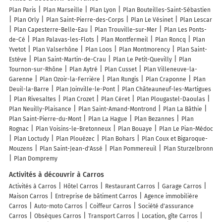
Plan Paris
Plan Marseille
Plan Lyon
Plan Bouteilles-Saint-Sébastien
Plan Orly
Plan Saint-Pierre-des-Corps
Plan Le Vésinet
Plan Lescar
Plan Capesterre-Belle-Eau
Plan Trouville-sur-Mer
Plan Les Ponts-
de-Cé
Plan Palavas-les-Flots
Plan Montfermeil
Plan Roncq
Plan
Yvetot
Plan Valserhône
Plan Loos
Plan Montmorency
Plan Saint-
Estève
Plan Saint-Martin-de-Crau
Plan Le Petit-Quevilly
Plan
Tournon-sur-Rhône
Plan Aytré
Plan Cusset
Plan Villeneuve-la-
Garenne
Plan Ozoir-la-Ferrière
Plan Rungis
Plan Craponne
Plan
Deuil-la-Barre
Plan Joinville-le-Pont
Plan Châteauneuf-les-Martigues
Plan Rivesaltes
Plan Crozet
Plan Céret
Plan Plougastel-Daoulas
Plan Neuilly-Plaisance
Plan Saint-Amand-Montrond
Plan La Bâthie
Plan Saint-Pierre-du-Mont
Plan La Hague
Plan Bezannes
Plan
Rognac
Plan Voisins-le-Bretonneux
Plan Bouaye
Plan Le Pian-Médoc
Plan Loctudy
Plan Plouézec
Plan Bohars
Plan Coux et Bigaroque-
Mouzens
Plan Saint-Jean-d'Assé
Plan Pommereuil
Plan Sturzelbronn
Plan Dompremy
Activités à découvrir à Carros
Activités à Carros
Hôtel Carros
Restaurant Carros
Garage Carros
Maison Carros
Entreprise de bâtiment Carros
Agence immobilière
Carros
Auto-moto Carros
Coiffeur Carros
Société d'assurance
Carros
Obsèques Carros
Transport Carros
Location, gîte Carros