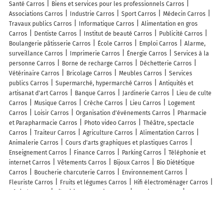
Santé Carros
Biens et services pour les professionnels Carros
Associations Carros
Industrie Carros
Sport Carros
Médecin Carros
Travaux publics Carros
Informatique Carros
Alimentation en gros
Carros
Dentiste Carros
Institut de beauté Carros
Publicité Carros
Boulangerie pâtisserie Carros
École Carros
Emploi Carros
Alarme,
surveillance Carros
Imprimerie Carros
Énergie Carros
Services à la
personne Carros
Borne de recharge Carros
Déchetterie Carros
Vétérinaire Carros
Bricolage Carros
Meubles Carros
Services
publics Carros
Supermarché, hypermarché Carros
Antiquités et
artisanat d'art Carros
Banque Carros
Jardinerie Carros
Lieu de culte
Carros
Musique Carros
Crèche Carros
Lieu Carros
Logement
Carros
Loisir Carros
Organisation d'événements Carros
Pharmacie
et Parapharmacie Carros
Photo video Carros
Théâtre, spectacle
Carros
Traiteur Carros
Agriculture Carros
Alimentation Carros
Animalerie Carros
Cours d'arts graphiques et plastiques Carros
Enseignement Carros
Finance Carros
Parking Carros
Téléphonie et
internet Carros
Vêtements Carros
Bijoux Carros
Bio Diététique
Carros
Boucherie charcuterie Carros
Environnement Carros
Fleuriste Carros
Fruits et légumes Carros
Hifi électroménager Carros
Hôpital Carros
Librairie, papeterie Carros
Nautisme Carros
Poste
Carros
Pressing Carros
Tourisme Carros
Lieux à découvrir à Carros