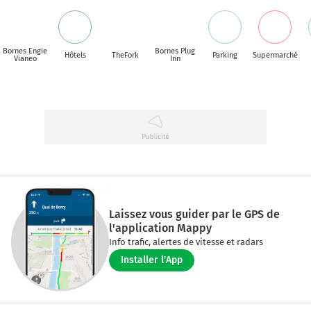
Bornes Engie
Bornes Plug
Hôtels
TheFork
Parking
Supermarché
Vianeo
Inn
Laissez vous guider par le GPS de
l'application Mappy
Info trafic, alertes de vitesse et radars
Installer l'App