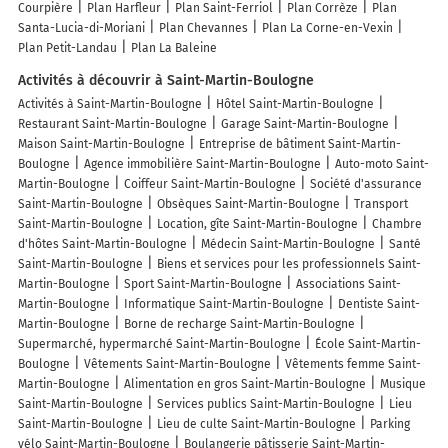
Courpière
Plan Harfleur
Plan Saint-Ferriol
Plan Corrèze
Plan
Santa-Lucia-di-Moriani
Plan Chevannes
Plan La Corne-en-Vexin
Plan Petit-Landau
Plan La Baleine
Activités à découvrir à Saint-Martin-Boulogne
Activités à Saint-Martin-Boulogne
Hôtel Saint-Martin-Boulogne
Restaurant Saint-Martin-Boulogne
Garage Saint-Martin-Boulogne
Maison Saint-Martin-Boulogne
Entreprise de bâtiment Saint-Martin-
Boulogne
Agence immobilière Saint-Martin-Boulogne
Auto-moto Saint-
Martin-Boulogne
Coiffeur Saint-Martin-Boulogne
Société d'assurance
Saint-Martin-Boulogne
Obsèques Saint-Martin-Boulogne
Transport
Saint-Martin-Boulogne
Location, gîte Saint-Martin-Boulogne
Chambre
d'hôtes Saint-Martin-Boulogne
Médecin Saint-Martin-Boulogne
Santé
Saint-Martin-Boulogne
Biens et services pour les professionnels Saint-
Martin-Boulogne
Sport Saint-Martin-Boulogne
Associations Saint-
Martin-Boulogne
Informatique Saint-Martin-Boulogne
Dentiste Saint-
Martin-Boulogne
Borne de recharge Saint-Martin-Boulogne
Supermarché, hypermarché Saint-Martin-Boulogne
École Saint-Martin-
Boulogne
Vêtements Saint-Martin-Boulogne
Vêtements femme Saint-
Martin-Boulogne
Alimentation en gros Saint-Martin-Boulogne
Musique
Saint-Martin-Boulogne
Services publics Saint-Martin-Boulogne
Lieu
Saint-Martin-Boulogne
Lieu de culte Saint-Martin-Boulogne
Parking
vélo Saint-Martin-Boulogne
Boulangerie pâtisserie Saint-Martin-