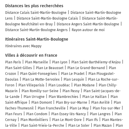
Distances les plus recherchées
Distance Calais Saint-Martin-Boulogne
Distance Saint-Martin-Boulogne
Lens
Distance Saint-Martin-Boulogne Calais
Distance Saint-Martin-
Boulogne Neufchâtel-en-Bray
Distance Angers Saint-Martin-Boulogne
Distance Saint-Martin-Boulogne Angers
Rayon autour de moi
Itinéraires Saint-Martin-Boulogne
Itinéraires avec Mappy
Villes à découvrir en France
Plan Paris
Plan Marseille
Plan Lyon
Plan Saint-Barthélemy-d'Anjou
Plan Saint-Gilles
Plan Le Beausset
Plan Le Grand-Bornand
Plan
Crozon
Plan Quint-Fonsegrives
Plan Le Pradet
Plan Plougastel-
Daoulas
Plan La Motte-Servolex
Plan Lesquin
Plan La Roche-sur-
Foron
Plan Villeparisis
Plan Loudéac
Plan Modane
Plan Chilly-
Mazarin
Plan Romilly-sur-Seine
Plan Passy
Plan Saint-Jacques-de-
la-Lande
Plan Urrugne
Plan Wambrechies
Plan Le Haillan
Plan
Saint-Affrique
Plan Domont
Plan Bry-sur-Marne
Plan Avrillé
Plan
Faches-Thumesnil
Plan Francheville
Plan Le Muy
Plan Fos-sur-Mer
Plan Feurs
Plan Condom
Plan Essey-lès-Nancy
Plan Langres
Plan
Cernay
Plan Montivilliers
Plan Le Mont-Dore
Plan Ifs
Plan Mantes-
la-Ville
Plan Saint-Yrieix-la-Perche
Plan Le Soler
Plan Mazan
Plan