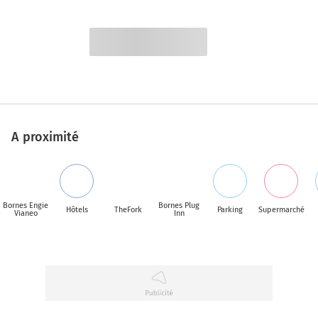
A proximité
Bornes Engie
Bornes Plug
Hôtels
TheFork
Parking
Supermarché
Vianeo
Inn