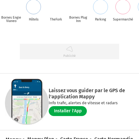
Bornes Engie
Bornes Plug
Hôtels
TheFork
Parking
Supermarché
Vianeo
Inn
Laissez vous guider par le GPS de
l'application Mappy
Info trafic, alertes de vitesse et radars
Installer l'App