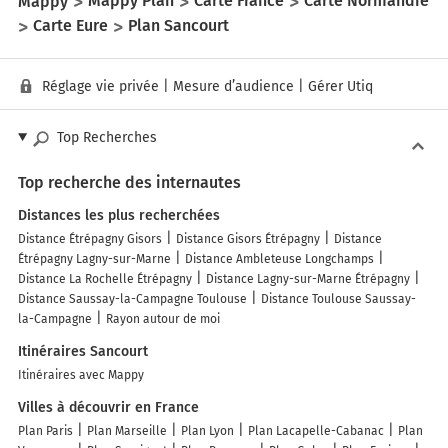
Mappy
Mappy Plan
Carte France
Carte Normandie
Carte Eure
Plan Sancourt
Réglage vie privée
|
Mesure d’audience
|
Gérer Utiq
Top Recherches
Top recherche des internautes
Distances les plus recherchées
Distance Étrépagny Gisors
Distance Gisors Étrépagny
Distance
Étrépagny Lagny-sur-Marne
Distance Ambleteuse Longchamps
Distance La Rochelle Étrépagny
Distance Lagny-sur-Marne Étrépagny
Distance Saussay-la-Campagne Toulouse
Distance Toulouse Saussay-
la-Campagne
Rayon autour de moi
Itinéraires Sancourt
Itinéraires avec Mappy
Villes à découvrir en France
Plan Paris
Plan Marseille
Plan Lyon
Plan Lacapelle-Cabanac
Plan