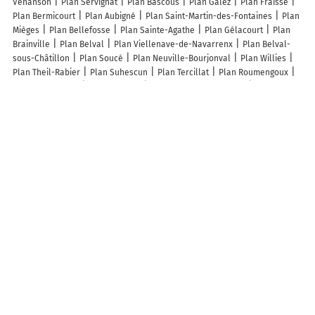
Venanson
Plan Servignat
Plan Bascous
Plan Galez
Plan Fraisse
Plan Bermicourt
Plan Aubigné
Plan Saint-Martin-des-Fontaines
Plan
Mièges
Plan Bellefosse
Plan Sainte-Agathe
Plan Gélacourt
Plan
Brainville
Plan Belval
Plan Viellenave-de-Navarrenx
Plan Belval-
sous-Châtillon
Plan Soucé
Plan Neuville-Bourjonval
Plan Willies
Plan Theil-Rabier
Plan Suhescun
Plan Tercillat
Plan Roumengoux
Plan La Chapelle
Plan Fribourg
Plan Monthureux-le-Sec
Plan
Guizengeard
Plan Préaux
Plan Villers-Tournelle
Plan Mathenay
Plan Lozay
Plan Combiers
Plan Villon
Plan Fridefont
Plan Écuelle
Plan Viricelles
Plan Nicorps
Plan Voutenay-sur-Cure
Plan La
Genevraie
Plan Brignancourt
Plan Bunus
Plan Larivière-Arnoncourt
Plan Juillac
Plan Champrond
Plan Cierges-sous-Montfaucon
Plan
Vignacourt
Plan Ville-Saint-Jacques
Plan Montgey
Lieux à découvrir à Sancourt
PE detailing
Sarl Ivf
Mairie - Sancourt
Atelier Rosemilia
Église
Saint-Clair
Cimetière
Magyar Posta Zimány Mobilposta
Községi
Könyvtár
Anim'Sancourt
Des Sources EARL
A découvrir autour de Sancourt
Vatimesnil
Frileuse
Boisemont
Les Cailletots
Frenelles
Langlet
La Belle-Lande
Info-trafic en France