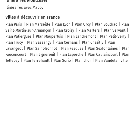
Itinéraires Montcusel
Itinéraires avec Mappy
Villes à découvrir en France
Plan Paris
Plan Marseille
Plan Lyon
Plan Urcy
Plan Boudrac
Plan
Saint-Martin-sur-Armançon
Plan Croisy
Plan Marlers
Plan Vervant
Plan Valiergues
Plan Maupertuis
Plan Landremont
Plan Petit-Verly
Plan Trucy
Plan Sassangy
Plan Cernans
Plan Chazilly
Plan
Lavangeot
Plan Saint-Bonnot
Plan Fesques
Plan Sexfontaines
Plan
Fauconcourt
Plan Lignereuil
Plan Laperche
Plan Caulaincourt
Plan
Tellecey
Plan Terrehault
Plan Sorio
Plan Lhor
Plan Vandelainville
Plan Flagy
Plan Marnans
Plan Sapogne-sur-Marche
Plan
Dimancheville
Plan Charmes
Plan Preigney
Plan Fontaine-lès-
Hermans
Plan Saint-Rémy-au-Bois
Plan Lizine
Plan Betplan
Plan
Belloy-Saint-Léonard
Plan Chauchailles
Plan Sorquainville
Plan
Fraissines
Plan Vendes
Plan Foulenay
Plan Castres
Plan Pleurtuit
Plan Moussey
Plan Avize
Plan Saint-Jean-de-Côle
Plan Marignac-
Lasclares
Plan Le Sars
Lieux à découvrir à Montcusel
Mairie - Montcusel
Le P'tit Coin de Ca'Ré
Église Saint-Maurice
Cimetière De Montcusel
Hugon Moulages Plastiques SARL
Grange
Robert
Framery Antoine
Op'Team
Puech Benoît