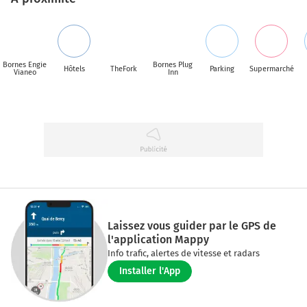
Bornes Engie
Bornes Plug
Hôtels
TheFork
Parking
Supermarché
Vianeo
Inn
Laissez vous guider par le GPS de
l'application Mappy
Info trafic, alertes de vitesse et radars
Installer l'App