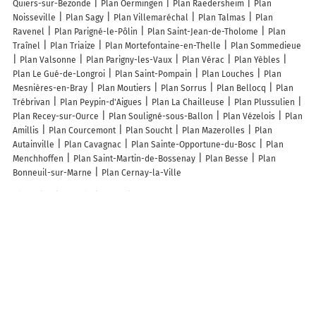
Quiers-sur-Bezonde
Plan Oermingen
Plan Raedersheim
Plan
Noisseville
Plan Sagy
Plan Villemaréchal
Plan Talmas
Plan
Ravenel
Plan Parigné-le-Pôlin
Plan Saint-Jean-de-Tholome
Plan
Traînel
Plan Triaize
Plan Mortefontaine-en-Thelle
Plan Sommedieue
Plan Valsonne
Plan Parigny-les-Vaux
Plan Vérac
Plan Yèbles
Plan Le Gué-de-Longroi
Plan Saint-Pompain
Plan Louches
Plan
Mesnières-en-Bray
Plan Moutiers
Plan Sorrus
Plan Bellocq
Plan
Trébrivan
Plan Peypin-d'Aigues
Plan La Chailleuse
Plan Plussulien
Plan Recey-sur-Ource
Plan Souligné-sous-Ballon
Plan Vézelois
Plan
Amillis
Plan Courcemont
Plan Soucht
Plan Mazerolles
Plan
Autainville
Plan Cavagnac
Plan Sainte-Opportune-du-Bosc
Plan
Menchhoffen
Plan Saint-Martin-de-Bossenay
Plan Besse
Plan
Bonneuil-sur-Marne
Plan Cernay-la-Ville
Lieux à découvrir à Breuilpont
Commerçants de Breuilpont
Thierry Leccia Expertise plus
Veron
Nadine
Esprit Jardin
Gedimat Matériaux Gouery
La Pizza du Coin
ColletDesign
Garage Elec Auto
La recyclerie des LOREY et Hardis
Charcuterie Gohel
Céline Louise
Mairie - Breuilpont
L'Atelier Du Bois
Lorey Medical
le Rallye
La Menuiserie Baroux L.M.B.
Fred Seite
Photographie
Cuisines Venidom Eure Seine
Look Caramel
Église
Saint-Martin
Église
Cimetière De Breuilpont
Cimetière De Breuilpont
Cimetière De Breuilpont
Salle des Fêtes
Stade Achile Gouéri