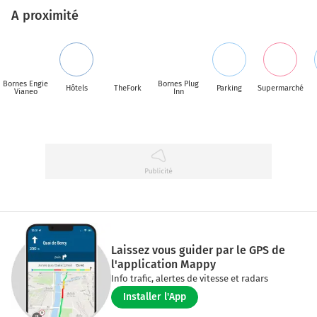
A proximité
Bornes Engie
Bornes Plug
Hôtels
TheFork
Parking
Supermarché
Vianeo
Inn
Laissez vous guider par le GPS de
l'application Mappy
Info trafic, alertes de vitesse et radars
Installer l'App