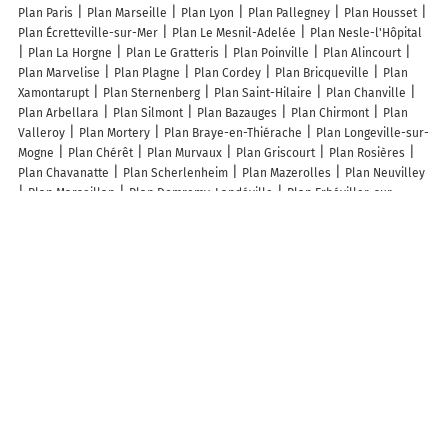
Plan Paris
Plan Marseille
Plan Lyon
Plan Pallegney
Plan Housset
Plan Écretteville-sur-Mer
Plan Le Mesnil-Adelée
Plan Nesle-l'Hôpital
Plan La Horgne
Plan Le Gratteris
Plan Poinville
Plan Alincourt
Plan Marvelise
Plan Plagne
Plan Cordey
Plan Bricqueville
Plan
Xamontarupt
Plan Sternenberg
Plan Saint-Hilaire
Plan Chanville
Plan Arbellara
Plan Silmont
Plan Bazauges
Plan Chirmont
Plan
Valleroy
Plan Mortery
Plan Braye-en-Thiérache
Plan Longeville-sur-
Mogne
Plan Chérêt
Plan Murvaux
Plan Griscourt
Plan Rosières
Plan Chavanatte
Plan Scherlenheim
Plan Mazerolles
Plan Neuvilley
Plan Marseillan
Plan Domremy-Landéville
Plan Erbéviller-sur-
Amezule
Plan Jacque
Plan Wuisse
Plan Saint-Sauveur-en-Diois
Plan Grammont
Plan Carticasi
Plan Chartres
Plan Berck
Plan
Aubusson
Plan Labastide-Saint-Pierre
Plan Cénac-et-Saint-Julien
Plan Allennes-les-Marais
Plan Dourdain
Plan Charchigné
Plan
Dénestanville
Lieux à découvrir à Saint-Germain-des-Angles
Mairie - Saint-Germain-des-Angles
Assoc Ferme Du Coq A L Ane
Pb
Skateboard
au Petit Jardin Normand
Nantier Bâtiment
Les lieux populaires à Saint-Germain-des-Angles
Holiday Home La Musardière by Interhome
Villa avec piscine privée à
Saint-Germain-des-Angles