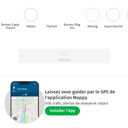
Bornes Engie
Bornes Plug
Hôtels
TheFork
Parking
Supermarché
Vianeo
Inn
Laissez vous guider par le GPS de
l'application Mappy
Info trafic, alertes de vitesse et radars
Installer l'App