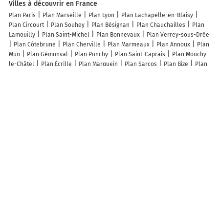
Villes à découvrir en France
Plan Paris
Plan Marseille
Plan Lyon
Plan Lachapelle-en-Blaisy
Plan Circourt
Plan Souhey
Plan Bésignan
Plan Chauchailles
Plan
Lamouilly
Plan Saint-Michel
Plan Bonnevaux
Plan Verrey-sous-Drée
Plan Côtebrune
Plan Cherville
Plan Marmeaux
Plan Annoux
Plan
Mun
Plan Gémonval
Plan Punchy
Plan Saint-Caprais
Plan Mouchy-
le-Châtel
Plan Écrille
Plan Marquein
Plan Sarcos
Plan Bize
Plan
Les Rouges-Eaux
Plan Vaux-Marquenneville
Plan Thou
Plan Sainte-
Marie
Plan Longchamp-sous-Châtenois
Plan Giuncheto
Plan Praslay
Plan Chassagne
Plan Écutigny
Plan Loc-Envel
Plan Saint-André-en-
Barrois
Plan L'Hôpital-Saint-Blaise
Plan Montigny-lès-Condé
Plan
Peyrolles
Plan Saint-Pierre-des-Bois
Plan Montamel
Plan Saint-
Jean-du-Castillonnais
Plan Pradines
Plan Hecmanville
Plan
Granville
Plan Munster
Plan Chéniers
Plan Perché-en-Nocé
Plan
Val-d'Étangson
Plan Saint-Yon
Plan Bayonville-sur-Mad
Lieux à découvrir à Saint-Hilaire-les-Monges
Mairie - Saint-Hilaire-les-Monges
Quéroux Bertrand
Église
Cimetière
De Saint-Hilaire-les-Monges
Earl Pépinières Forestières Des Puys
>earl Pepinieres Forestieres des Puys
Porte
A découvrir autour de Saint-Hilaire-les-Monges
Le Guet
Les Tours
Confolant
Montglandier
Pont du Bouchet