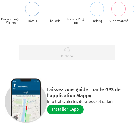
Bornes Engie
Bornes Plug
Hôtels
TheFork
Parking
Supermarché
Vianeo
Inn
Laissez vous guider par le GPS de
l'application Mappy
Info trafic, alertes de vitesse et radars
Installer l'App