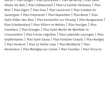
Givron
Plan Izotges
Plan Escorailles
Plan Gerberoy
Plan Saint-
Hilaire-du-Bois
Plan Châteauneuf
Plan La Salette-Fallavaux
Plan
Réal
Plan Gigors
Plan Faux
Plan Lassicourt
Plan Cambon-et-
Salvergues
Plan Freyssenet
Plan Papaichton
Plan Boust
Plan
Saint-Didier-des-Bois
Plan Senneville-sur-Fécamp
Plan Ranguevaux
Plan Scheibenhard
Plan Villiers-le-Mahieu
Plan Faucigny
Plan
Coulmiers
Plan Drouges
Plan Saint-Martin-de-Bienfaite-la-
Cressonnière
Plan Fresne-Léguillon
Plan Labécède-Lauragais
Plan
Septfontaines
Plan Saint-Sauvy
Plan Fontaine-Chaalis
Plan Ruvigny
Plan Venterol
Plan La Vieille-Loye
Plan Montbarla
Plan
Henneveux
Plan Montigny-sur-Canne
Plan Courbiac
Plan Torcy-le-
Petit
Plan La Tremblade
Plan Grésy-sur-Isère
Plan La Caunette
Lieux à découvrir à Rohaire
Côté Paysage
Mairie - Rohaire
Ste Coop Agricole Natup
Église Saint-
Martin
Megyeri Kisboldogasszony Templom
Cimetière De Rohaire
Gare de Bábonymegyer Vasútállomás
Magyar Posta Bábonymegyer
Mobilposta
Községi Könyvtár
Református Templom
Általános Iskola
Nagybábonyi Temető
Bábonymegyeri Temető
Rudnay Emlékház
Bábonymegyer
Bábonymegyeri Református Egyházközség
Bábonymegyeri Evangélikus Leányegyházközség Temploma
Napsugár
Óvoda
D And D Farm
Terrain de Petanque
Lavenant Jean
Axereal
Musique Aux Grandes Haies
Groupement D'Intérêt Cygénétique De La