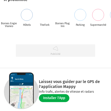
Bornes Engie
Bornes Plug
Hôtels
TheFork
Parking
Supermarché
Vianeo
Inn
Laissez vous guider par le GPS de
l'application Mappy
Info trafic, alertes de vitesse et radars
Installer l'App