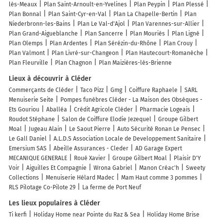
lès-Meaux
Plan Saint-Arnoult-en-Yvelines
Plan Peypin
Plan Plessé
Plan Bonnal
Plan Saint-Cyr-en-Val
Plan La Chapelle-Bertin
Plan
Niederbronn-les-Bains
Plan Le Val-d'Ajol
Plan Varennes-sur-Allier
Plan Grand-Aigueblanche
Plan Sancerre
Plan Mouriès
Plan Ligné
Plan Olemps
Plan Ardentes
Plan Sérézin-du-Rhône
Plan Crouy
Plan Valmont
Plan Livré-sur-Changeon
Plan Hautecourt-Romanèche
Plan Fleurville
Plan Chagnon
Plan Maizières-lès-Brienne
Lieux à découvrir à Cléder
Commerçants de Cléder
Taco Pizz
Gmg
Coiffure Raphaele
SARL
Menuiserie Seite
Pompes funèbres Cléder - La Maison des Obsèques -
Ets Gouriou
Aballéa
Crédit Agricole Cléder
Pharmacie Logeais
Roudot Stéphane
Salon de Coiffure Elodie Jezequel
Groupe Gilbert
Moal
Jugeau Alain
Le Saout Pierre
Auto Sécurité Ronan Le Pensec
Le Gall Daniel
A.L.D.S Association Locale de Developpement Sanitaire
Emersium SAS
Abeille Assurances - Cleder
AD Garage Expert
MECANIQUE GENERALE
Roué Xavier
Groupe Gilbert Moal
Plaisir D'Y
Voir
Aiguilles Et Compagnie
Wrona Gabriel
Manon Créac'h
Sweety
Collections
Menuiserie Hélard Madec
Mam Haut comme 3 pommes
RLS Pilotage Co-Pilote 29
La ferme de Port Neuf
Les lieux populaires à Cléder
Ti kerfi
Holiday Home near Pointe du Raz & Sea
Holiday Home Brise