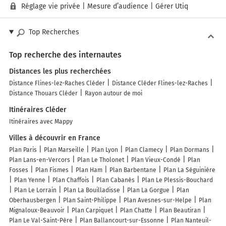
Réglage vie privée
|
Mesure d’audience
|
Gérer Utiq
Top Recherches
Top recherche des internautes
Distances les plus recherchées
Distance Flines-lez-Raches Cléder
Distance Cléder Flines-lez-Raches
Distance Thouars Cléder
Rayon autour de moi
Itinéraires Cléder
Itinéraires avec Mappy
Villes à découvrir en France
Plan Paris
Plan Marseille
Plan Lyon
Plan Clamecy
Plan Dormans
Plan Lans-en-Vercors
Plan Le Tholonet
Plan Vieux-Condé
Plan
Fosses
Plan Fismes
Plan Ham
Plan Barbentane
Plan La Séguinière
Plan Yenne
Plan Chaffois
Plan Cabanès
Plan Le Plessis-Bouchard
Plan Le Lorrain
Plan La Bouilladisse
Plan La Gorgue
Plan
Oberhausbergen
Plan Saint-Philippe
Plan Avesnes-sur-Helpe
Plan
Mignaloux-Beauvoir
Plan Carpiquet
Plan Chatte
Plan Beautiran
Plan Le Val-Saint-Père
Plan Ballancourt-sur-Essonne
Plan Nanteuil-