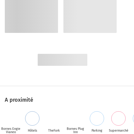
A proximité
Bornes Engie
Bornes Plug
Hôtels
TheFork
Parking
Supermarché
Vianeo
Inn