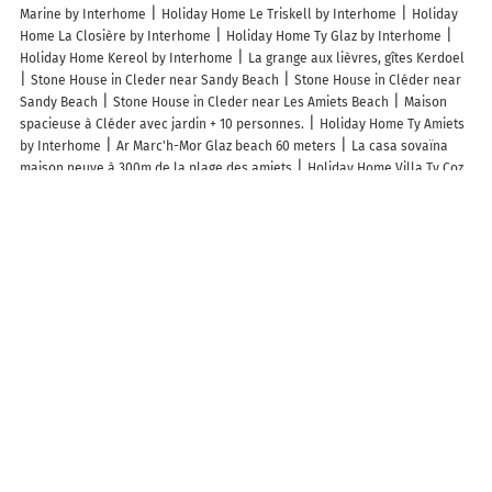
Marine by Interhome
Holiday Home Le Triskell by Interhome
Holiday
Home La Closière by Interhome
Holiday Home Ty Glaz by Interhome
Holiday Home Kereol by Interhome
La grange aux lièvres, gîtes Kerdoel
Stone House in Cleder near Sandy Beach
Stone House in Cléder near
Sandy Beach
Stone House in Cleder near Les Amiets Beach
Maison
spacieuse à Cléder avec jardin + 10 personnes.
Holiday Home Ty Amiets
by Interhome
Ar Marc'h-Mor Glaz beach 60 meters
La casa sovaïna
maison neuve à 300m de la plage des amiets
Holiday Home Villa Ty Coz
by Interhome
Holiday Home Villa Kerlina by Interhome
maison de la
plage des Amiets
Ker Melen
Le Sentier Des Dunes "LE GARAGE"
Holiday Home in Cléder near Amiets Beach
La Grenouillère
Holiday
Home Ar Wellen by Interhome
Holiday Home Les Agapanthes by
Interhome
Villa Odeven Évasion Côtière & Jacuzzi Privé Holim'Prest
Maison neuve à deux pas de la superbe plage des Amiets
Holiday home
10 pers , panoramic sea view, Cléder
Holiday Home in Brittany with Sea
Views
Villa de la plage des Amiets #piscine intérieure privée# les pieds
dans l'eau
La villa des amiets, piscine chauffée et à 500 m de la plage
Célest' Inn
Un petit coin de paradis
L'appart le “BapTho”
Ty Coz
maison de charme bretonne - proche mer (3 kms)
Ty Koant
Ty Caromel
Ty Koant
Apartment Les Pieds dans l'eau by Interhome
Ty Oalec
Holiday Home Ti an Aod by Interhome
Pen Ar Pont
Appartement vue
mer - plage à 30m
Holiday Home in Brittany with Sea View
A l'abri d'un