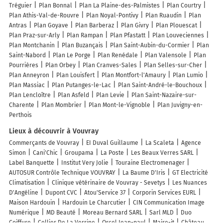
Tréguier
Plan Bonnal
Plan La Plaine-des-Palmistes
Plan Courtry
Plan Athis-Val-de-Rouvre
Plan Noyal-Pontivy
Plan Ruaudin
Plan
Antras
Plan Goyave
Plan Barberaz
Plan Givry
Plan Plouescat
Plan Praz-sur-Arly
Plan Rampan
Plan Pfastatt
Plan Louveciennes
Plan Montchanin
Plan Buzançais
Plan Saint-Aubin-du-Cormier
Plan
Saint-Nabord
Plan Le Porge
Plan Renédale
Plan Valensole
Plan
Pourrières
Plan Orbey
Plan Cranves-Sales
Plan Selles-sur-Cher
Plan Anneyron
Plan Louisfert
Plan Montfort-l'Amaury
Plan Lumio
Plan Massiac
Plan Putanges-le-Lac
Plan Saint-André-le-Bouchoux
Plan Lencloître
Plan Asfeld
Plan Levie
Plan Saint-Nazaire-sur-
Charente
Plan Mombrier
Plan Mont-le-Vignoble
Plan Juvigny-en-
Perthois
Lieux à découvrir à Vouvray
Commerçants de Vouvray
EI Duval Guillaume
La Scaleta
Agence
Simon
Cani'Chic
Groupama
La Poste
Les Beaux Verres SARL
Label Banquette
Institut Very Jolie
Touraine Electromenager
AUTOSUR Contrôle Technique VOUVRAY
La Baume D'Iris
GT Electricité
Climatisation
Clinique vétérinaire de Vouvray - Sevetys
Les Nuances
D'Angéline
Dupont CVC
Atou'Service 37
Corporin Services EURL
Maison Hardouin
Hardouin Le Charcutier
CIN Communication Image
Numérique
MD Beauté
Moreau Bernard SARL
Sarl MLD
Duo
Coiffure
Cellier De La Verrine
Orcel Jean-paul
Maire-it
Château