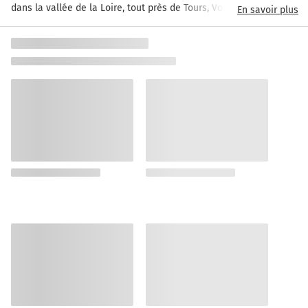
dans la vallée de la Loire, tout près de Tours, Vouvray est 
En savoir plus
mondialement connue pour la renommée de son vignoble 
d’Appellation d’Origine Controlée.