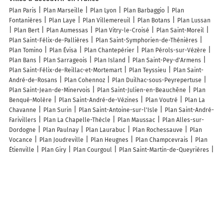
Plan Paris
Plan Marseille
Plan Lyon
Plan Barbaggio
Plan
Fontanières
Plan Laye
Plan Villemereuil
Plan Botans
Plan Lussan
Plan Bert
Plan Aumessas
Plan Vitry-le-Croisé
Plan Saint-Moreil
Plan Saint-Félix-de-Pallières
Plan Saint-Symphorien-de-Thénières
Plan Tomino
Plan Évisa
Plan Chantepérier
Plan Pérols-sur-Vézère
Plan Bans
Plan Sarrageois
Plan Island
Plan Saint-Pey-d'Armens
Plan Saint-Félix-de-Reillac-et-Mortemart
Plan Teyssieu
Plan Saint-
André-de-Rosans
Plan Cohennoz
Plan Duilhac-sous-Peyrepertuse
Plan Saint-Jean-de-Minervois
Plan Saint-Julien-en-Beauchêne
Plan
Benqué-Molère
Plan Saint-André-de-Vézines
Plan Voutré
Plan La
Chavanne
Plan Surin
Plan Saint-Antoine-sur-l'Isle
Plan Saint-André-
Farivillers
Plan La Chapelle-Thècle
Plan Maussac
Plan Alles-sur-
Dordogne
Plan Paulnay
Plan Laurabuc
Plan Rochessauve
Plan
Vocance
Plan Joudreville
Plan Heugnes
Plan Champcevrais
Plan
Étienville
Plan Giry
Plan Courgoul
Plan Saint-Martin-de-Queyrières
Plan Sorde-l'Abbaye
Lieux à découvrir à Fontarèches
Commerçants de Fontarèches
Couleurs Gardoises
Biotopia Conception
Gebopack
Mairie - Fontarèches
Languedocienne d'Electricité
Paysages Ecol'Eau
Église Notre-Dame-De-l'Assomption
Cimetière De
Fontarèches
Court de Tennis Polyvalent de Fontareches
Bazalgette