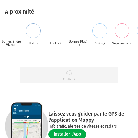
A proximité
Bornes Engie
Bornes Plug
Hôtels
TheFork
Parking
Supermarché
Vianeo
Inn
Laissez vous guider par le GPS de
l'application Mappy
Info trafic, alertes de vitesse et radars
Installer l'App