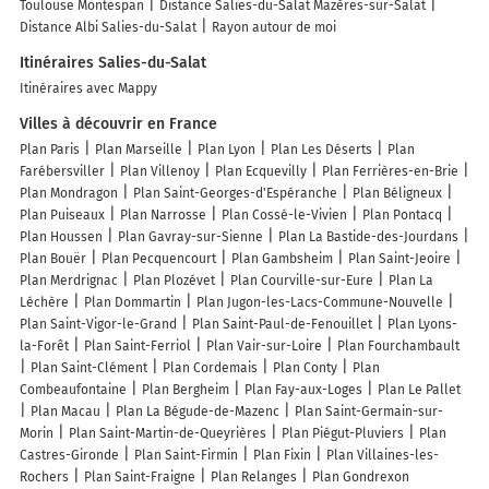
Toulouse Montespan
Distance Salies-du-Salat Mazères-sur-Salat
Distance Albi Salies-du-Salat
Rayon autour de moi
Itinéraires Salies-du-Salat
Itinéraires avec Mappy
Villes à découvrir en France
Plan Paris
Plan Marseille
Plan Lyon
Plan Les Déserts
Plan
Farébersviller
Plan Villenoy
Plan Ecquevilly
Plan Ferrières-en-Brie
Plan Mondragon
Plan Saint-Georges-d'Espéranche
Plan Béligneux
Plan Puiseaux
Plan Narrosse
Plan Cossé-le-Vivien
Plan Pontacq
Plan Houssen
Plan Gavray-sur-Sienne
Plan La Bastide-des-Jourdans
Plan Bouër
Plan Pecquencourt
Plan Gambsheim
Plan Saint-Jeoire
Plan Merdrignac
Plan Plozévet
Plan Courville-sur-Eure
Plan La
Léchère
Plan Dommartin
Plan Jugon-les-Lacs-Commune-Nouvelle
Plan Saint-Vigor-le-Grand
Plan Saint-Paul-de-Fenouillet
Plan Lyons-
la-Forêt
Plan Saint-Ferriol
Plan Vair-sur-Loire
Plan Fourchambault
Plan Saint-Clément
Plan Cordemais
Plan Conty
Plan
Combeaufontaine
Plan Bergheim
Plan Fay-aux-Loges
Plan Le Pallet
Plan Macau
Plan La Bégude-de-Mazenc
Plan Saint-Germain-sur-
Morin
Plan Saint-Martin-de-Queyrières
Plan Piégut-Pluviers
Plan
Castres-Gironde
Plan Saint-Firmin
Plan Fixin
Plan Villaines-les-
Rochers
Plan Saint-Fraigne
Plan Relanges
Plan Gondrexon