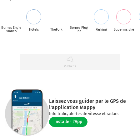
Bornes Engie
Bornes Plug
Hôtels
TheFork
Parking
Supermarché
Vianeo
Inn
Laissez vous guider par le GPS de
l'application Mappy
Info trafic, alertes de vitesse et radars
Installer l'App