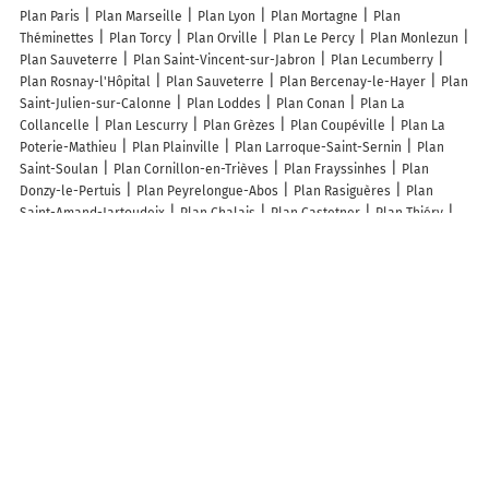
Plan Paris
Plan Marseille
Plan Lyon
Plan Mortagne
Plan
Théminettes
Plan Torcy
Plan Orville
Plan Le Percy
Plan Monlezun
Plan Sauveterre
Plan Saint-Vincent-sur-Jabron
Plan Lecumberry
Plan Rosnay-l'Hôpital
Plan Sauveterre
Plan Bercenay-le-Hayer
Plan
Saint-Julien-sur-Calonne
Plan Loddes
Plan Conan
Plan La
Collancelle
Plan Lescurry
Plan Grèzes
Plan Coupéville
Plan La
Poterie-Mathieu
Plan Plainville
Plan Larroque-Saint-Sernin
Plan
Saint-Soulan
Plan Cornillon-en-Trièves
Plan Frayssinhes
Plan
Donzy-le-Pertuis
Plan Peyrelongue-Abos
Plan Rasiguères
Plan
Saint-Amand-Jartoudeix
Plan Chalais
Plan Castetner
Plan Thiéry
Plan Granace
Plan La Chapelle-Biche
Plan Boussais
Plan
Bourberain
Plan Brévilly
Plan Breux-sur-Avre
Plan Saonnet
Plan
Catigny
Plan Baslieux-lès-Fismes
Plan Saint-Geyrac
Plan
Longchamp
Plan Planrupt
Plan Thorrenc
Plan Lamaids
Plan
Sainte-Gemme
Plan Corps-Nuds
Plan Givry-en-Argonne
Plan
Marvaux-Vieux
Lieux à découvrir à Francarville
Les Jardins d'Enzo
Delphine Guitard
Mairie - Francarville
Lövői
Általános Iskola
Cimetière
Église Notre-Dame
Cimetière De
Francarville
Nyugat Takarék
Írisz Patika
Horvath Sandor
Magyar
Posta Posta
Gare de Lövő Vasútállomás
Lövő-Pharma
Könyvtári,