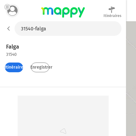
Itinéraires
Mappy
Falga
31540
Itinéraires
Enregistrer