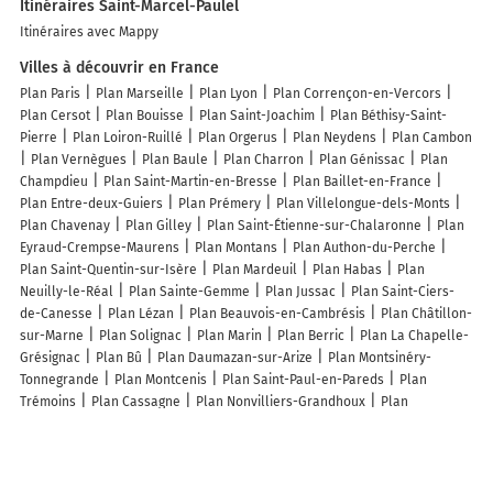
Itinéraires Saint-Marcel-Paulel
Itinéraires avec Mappy
Villes à découvrir en France
Plan Paris
Plan Marseille
Plan Lyon
Plan Corrençon-en-Vercors
Plan Cersot
Plan Bouisse
Plan Saint-Joachim
Plan Béthisy-Saint-
Pierre
Plan Loiron-Ruillé
Plan Orgerus
Plan Neydens
Plan Cambon
Plan Vernègues
Plan Baule
Plan Charron
Plan Génissac
Plan
Champdieu
Plan Saint-Martin-en-Bresse
Plan Baillet-en-France
Plan Entre-deux-Guiers
Plan Prémery
Plan Villelongue-dels-Monts
Plan Chavenay
Plan Gilley
Plan Saint-Étienne-sur-Chalaronne
Plan
Eyraud-Crempse-Maurens
Plan Montans
Plan Authon-du-Perche
Plan Saint-Quentin-sur-Isère
Plan Mardeuil
Plan Habas
Plan
Neuilly-le-Réal
Plan Sainte-Gemme
Plan Jussac
Plan Saint-Ciers-
de-Canesse
Plan Lézan
Plan Beauvois-en-Cambrésis
Plan Châtillon-
sur-Marne
Plan Solignac
Plan Marin
Plan Berric
Plan La Chapelle-
Grésignac
Plan Bû
Plan Daumazan-sur-Arize
Plan Montsinéry-
Tonnegrande
Plan Montcenis
Plan Saint-Paul-en-Pareds
Plan
Trémoins
Plan Cassagne
Plan Nonvilliers-Grandhoux
Plan
Villeneuve-lès-Montréal
Plan Ostreville
Plan Chalonnes-sur-Loire
Lieux à découvrir à Saint-Marcel-Paulel
Commerçants de Saint-Marcel-Paulel
La Fabrique
Remi Cattiau