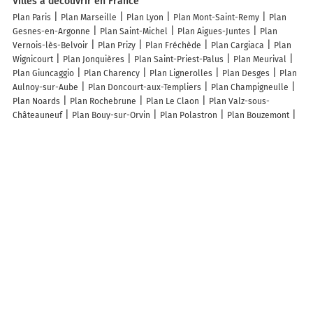
Villes à découvrir en France
Plan Paris
Plan Marseille
Plan Lyon
Plan Mont-Saint-Remy
Plan
Gesnes-en-Argonne
Plan Saint-Michel
Plan Aigues-Juntes
Plan
Vernois-lès-Belvoir
Plan Prizy
Plan Fréchède
Plan Cargiaca
Plan
Wignicourt
Plan Jonquières
Plan Saint-Priest-Palus
Plan Meurival
Plan Giuncaggio
Plan Charency
Plan Lignerolles
Plan Desges
Plan
Aulnoy-sur-Aube
Plan Doncourt-aux-Templiers
Plan Champigneulle
Plan Noards
Plan Rochebrune
Plan Le Claon
Plan Valz-sous-
Châteauneuf
Plan Bouy-sur-Orvin
Plan Polastron
Plan Bouzemont
Plan Chacenay
Plan Nénigan
Plan Vézannes
Plan Érize-la-Petite
Plan Villerserine
Plan Alando
Plan Bisten-en-Lorraine
Plan
Sternenberg
Plan Taillancourt
Plan Monestier-Port-Dieu
Plan
Rupéreux
Plan Tramont-Lassus
Plan Ugny-l'Équipée
Plan Loubaut
Plan Huilly-sur-Seille
Plan Montfort-sur-Meu
Plan Tsingoni
Plan
Melgven
Plan Siorac-en-Périgord
Plan La Meauffe
Plan Rohaire
Plan Torcy-le-Petit
Lieux à découvrir à Rieucazé
Aether Cagire
Mairie - Rieucazé
ME Charpentes
Pépite en Soie
Église Notre-Dame
Cimetière De Rieucazé
Lucesoli Nicolas-Jp
Les lieux populaires à Rieucazé
La Ferme des Hautins - Chambres -d'Hôtes
La ferme des hautins