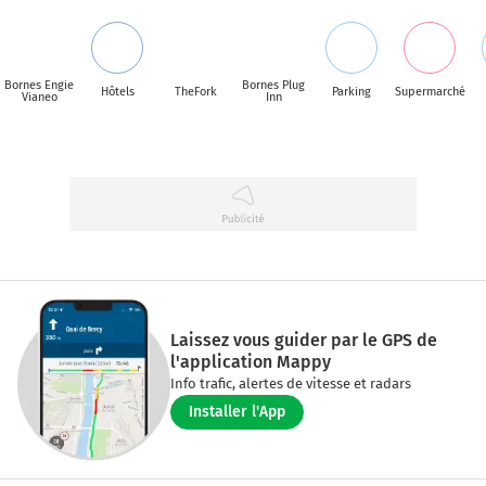
Bornes Engie
Bornes Plug
Hôtels
TheFork
Parking
Supermarché
Vianeo
Inn
Laissez vous guider par le GPS de
l'application Mappy
Info trafic, alertes de vitesse et radars
Installer l'App