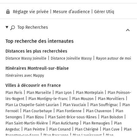
Réglage vie privée
|
Mesure d’audience
|
Gérer Utiq
Top Recherches
Top recherche des internautes
Distances les plus recherchées
Distance Wassy Joinville
Distance Joinville Wassy
Rayon autour de moi
Itinéraires Montreuil-sur-Blaise
Itinéraires avec Mappy
Villes à découvrir en France
Plan Paris
Plan Marseille
Plan Lyon
Plan Monteplain
Plan Poinson-
lès-Nogent
Plan Montigny-le-Franc
Plan Mouzon
Plan Morvilliers
Plan La Chapelle-Saint-Laurian
Plan Vauclaix
Plan Souffrignac
Plan
Fernoël
Plan Courbehaye
Plan Fontienne
Plan Chavenon
Plan
Senonges
Plan Bizou
Plan Saint-Brice-sous-Rânes
Plan Boisdon
Plan Saint-Martin-Rivière
Plan Autichamp
Plan Remaugies
Plan
Angeduc
Plan Peintre
Plan Conand
Plan Chérigné
Plan Cuve
Plan
Barenton-sur-Serre
Plan Bassanne
Plan Laveissenet
Plan