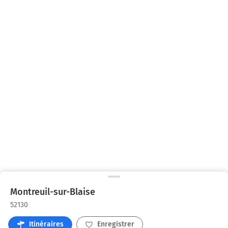
Montreuil-sur-Blaise
52130
Itinéraires
Enregistrer