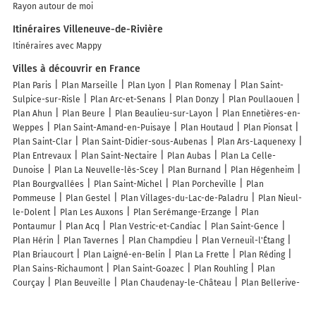
Rayon autour de moi
Itinéraires Villeneuve-de-Rivière
Itinéraires avec Mappy
Villes à découvrir en France
Plan Paris
Plan Marseille
Plan Lyon
Plan Romenay
Plan Saint-
Sulpice-sur-Risle
Plan Arc-et-Senans
Plan Donzy
Plan Poullaouen
Plan Ahun
Plan Beure
Plan Beaulieu-sur-Layon
Plan Ennetières-en-
Weppes
Plan Saint-Amand-en-Puisaye
Plan Houtaud
Plan Pionsat
Plan Saint-Clar
Plan Saint-Didier-sous-Aubenas
Plan Ars-Laquenexy
Plan Entrevaux
Plan Saint-Nectaire
Plan Aubas
Plan La Celle-
Dunoise
Plan La Neuvelle-lès-Scey
Plan Burnand
Plan Hégenheim
Plan Bourgvallées
Plan Saint-Michel
Plan Porcheville
Plan
Pommeuse
Plan Gestel
Plan Villages-du-Lac-de-Paladru
Plan Nieul-
le-Dolent
Plan Les Auxons
Plan Serémange-Erzange
Plan
Pontaumur
Plan Acq
Plan Vestric-et-Candiac
Plan Saint-Gence
Plan Hérin
Plan Tavernes
Plan Champdieu
Plan Verneuil-l'Étang
Plan Briaucourt
Plan Laigné-en-Belin
Plan La Frette
Plan Réding
Plan Sains-Richaumont
Plan Saint-Goazec
Plan Rouhling
Plan
Courçay
Plan Beuveille
Plan Chaudenay-le-Château
Plan Bellerive-
sur-Allier