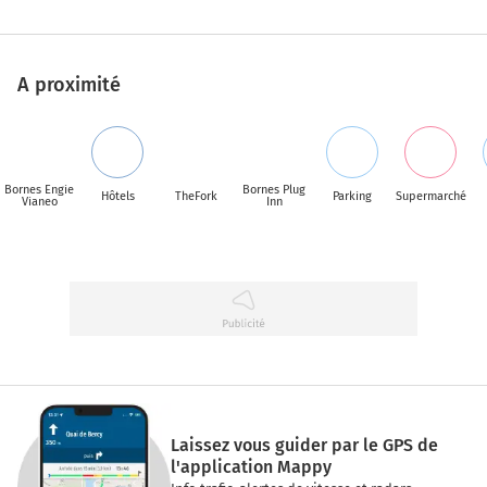
A proximité
Bornes Engie
Bornes Plug
Hôtels
TheFork
Parking
Supermarché
Vianeo
Inn
Laissez vous guider par le GPS de
l'application Mappy