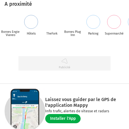
A proximité
Bornes Engie
Bornes Plug
Hôtels
TheFork
Parking
Supermarché
Vianeo
Inn
Laissez vous guider par le GPS de
l'application Mappy
Info trafic, alertes de vitesse et radars
Installer l'App