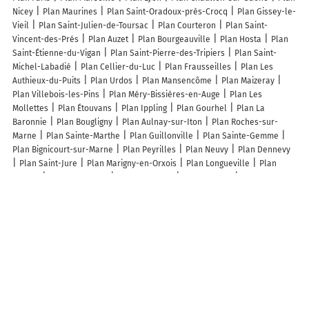
Nicey
Plan Maurines
Plan Saint-Oradoux-près-Crocq
Plan Gissey-le-
Vieil
Plan Saint-Julien-de-Toursac
Plan Courteron
Plan Saint-
Vincent-des-Prés
Plan Auzet
Plan Bourgeauville
Plan Hosta
Plan
Saint-Étienne-du-Vigan
Plan Saint-Pierre-des-Tripiers
Plan Saint-
Michel-Labadié
Plan Cellier-du-Luc
Plan Frausseilles
Plan Les
Authieux-du-Puits
Plan Urdos
Plan Mansencôme
Plan Maizeray
Plan Villebois-les-Pins
Plan Méry-Bissières-en-Auge
Plan Les
Mollettes
Plan Étouvans
Plan Ippling
Plan Gourhel
Plan La
Baronnie
Plan Bougligny
Plan Aulnay-sur-Iton
Plan Roches-sur-
Marne
Plan Sainte-Marthe
Plan Guillonville
Plan Sainte-Gemme
Plan Bignicourt-sur-Marne
Plan Peyrilles
Plan Neuvy
Plan Dennevy
Plan Saint-Jure
Plan Marigny-en-Orxois
Plan Longueville
Plan
Plottes
Plan Lauresses
Plan Chérence
Plan Lucarré
Plan Blanzac
Plan Saint-Étienne-sur-Blesle
Plan Le Dorat
Plan Saint-Denis-sur-
Loire
Plan Reyrevignes
Lieux à découvrir à Gaudonville
Mairie - Gaudonville
Camping Deveze-Nat
Moore John EURL
BASE des
LOISIRS
Schloss Würmla
Evn
Landeskindergarten
Église Saint-
Michel
Église
Cimetière De Gaudonville
Nah & Frisch
Volksschule
Würmla
Landkindergarden Würmla
Raiffeisenbank Tulln
Kfz Günter
Mörtl
Genol
Leopold Figl Schule
Kirche Zum Hl. Ulrich
Kapelle