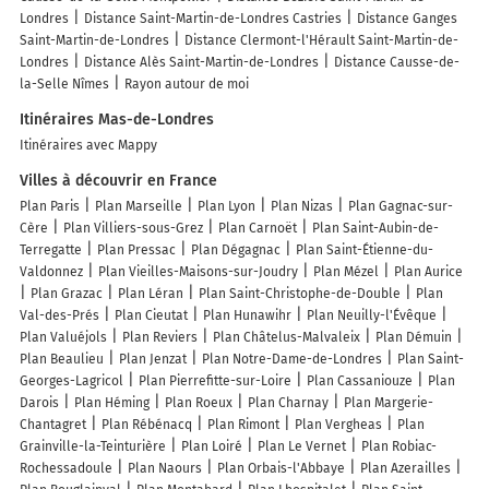
Londres
Distance Saint-Martin-de-Londres Castries
Distance Ganges
Saint-Martin-de-Londres
Distance Clermont-l'Hérault Saint-Martin-de-
Londres
Distance Alès Saint-Martin-de-Londres
Distance Causse-de-
la-Selle Nîmes
Rayon autour de moi
Itinéraires Mas-de-Londres
Itinéraires avec Mappy
Villes à découvrir en France
Plan Paris
Plan Marseille
Plan Lyon
Plan Nizas
Plan Gagnac-sur-
Cère
Plan Villiers-sous-Grez
Plan Carnoët
Plan Saint-Aubin-de-
Terregatte
Plan Pressac
Plan Dégagnac
Plan Saint-Étienne-du-
Valdonnez
Plan Vieilles-Maisons-sur-Joudry
Plan Mézel
Plan Aurice
Plan Grazac
Plan Léran
Plan Saint-Christophe-de-Double
Plan
Val-des-Prés
Plan Cieutat
Plan Hunawihr
Plan Neuilly-l'Évêque
Plan Valuéjols
Plan Reviers
Plan Châtelus-Malvaleix
Plan Démuin
Plan Beaulieu
Plan Jenzat
Plan Notre-Dame-de-Londres
Plan Saint-
Georges-Lagricol
Plan Pierrefitte-sur-Loire
Plan Cassaniouze
Plan
Darois
Plan Héming
Plan Roeux
Plan Charnay
Plan Margerie-
Chantagret
Plan Rébénacq
Plan Rimont
Plan Vergheas
Plan
Grainville-la-Teinturière
Plan Loiré
Plan Le Vernet
Plan Robiac-
Rochessadoule
Plan Naours
Plan Orbais-l'Abbaye
Plan Azerailles