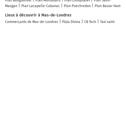
Plan Bouglainval
Plan Montabard
Plan Lhospitalet
Plan Saint-
Maugan
Plan Lacapelle-Cabanac
Plan Puechredon
Plan Basse-Ham
Lieux à découvrir à Mas-de-Londres
Commerçants de Mas-de-Londres
Pizza Divina
CB Tech
Taxi saint
martin de Londres - Taxi du pic
Pic Saint Loup Maison Trébuchon
Art-
Murs
Mairie - Mas-de-Londres
DT Rh-Paie
Guinguette du Mas de
Londres
Église Saint-Géraud Dite Aussi Saint-Gérard
Cimetière de
Mas-de-Londres
Église Saint-Gerard de Mas-de-Londres
Bernard Bois
Valette Bernard
Foyer les Hautes Garrigues
Ciné-garrigues
les
Archers de Rosis
Espace Sportif Jeu de Mail
Caroline Yvernault
Points Com'un
Beastie Bass
Academie Kempofight 34
Photographiquement Votre
Les Jardins Du Mas
No Way Electric Band
Les Cevenols Dans Le Desert
Pic Saint Loup Triathlon
Club Photo Du
Pic Saint Loup
Club Taurin Paul Ricard Lou Griffou
Evil Country Jack
Association Les Gavroches
Les lieux populaires à Mas-de-Londres
H4, Bordes d'Arinsal, Triplex Rustico con chimenea, Arinsal, Zona vallnord
C5 Bordes d'Arinsal, Duplex Rustico con chimenea, Arinsal, zona vallnord
Barthe Holidays I Apartamento Moderno en Arinsal 5PAX I Ideal grupo o
familia, Parking I Perafita
Barthe Holidays I Apartamento moderno 5PAX
en Arinsal I Ideal para familias, Parking I Font Blanca
Areny Arinsal