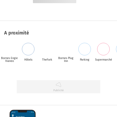
A proximité
Bornes Engie
Bornes Plug
Hôtels
TheFork
Parking
Supermarché
Vianeo
Inn