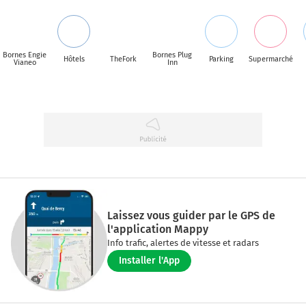
Bornes Engie
Bornes Plug
Hôtels
TheFork
Parking
Supermarché
Vianeo
Inn
Laissez vous guider par le GPS de
l'application Mappy
Info trafic, alertes de vitesse et radars
Installer l'App