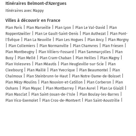
Itinéraires Belmont-d'Azergues
Itinéraires avec Mappy
Villes à découvrir en France
Plan Paris
Plan Marseille
Plan Lyon
Plan Le Val-David
Plan
Roppentzwiller
Plan Le Gault-Saint-Denis
Plan Authezat
Plan Pont-
l'Évêque
Plan La Neuville
Plan Les Hogues
Plan Ancy
Plan Morgny
Plan Collemiers
Plan Normanville
Plan Chamvres
Plan Friesen
Plan Montbeugny
Plan Villiers-Fossard
Plan Sammarçolles
Plan
Busy
Plan Mellé
Plan Cram-Chaban
Plan Heilles
Plan Magny
Plan Volesvres
Plan Méautis
Plan Heugleville-sur-Scie
Plan
Cleebourg
Plan Maillé
Plan Yvecrique
Plan Beaumontel
Plan
Chalmoux
Plan Steinbrunn-le-Haut
Plan Notre-Dame-de-Boisset
Plan Mézy-Moulins
Plan Nouvion-et-Catillon
Plan Corberon
Plan
Ouhans
Plan Mayac
Plan Montbarrey
Plan Aurel
Plan Le Glaizil
Plan Masclat
Plan Saint-Jouan-de-l'Isle
Plan Boulay-les-Barres
Plan Vicq-Exemplet
Plan Cros-de-Montvert
Plan Saint-Aoustrille
Plan Trémeheuc
Plan Neuville-au-Cornet
Plan Bize-Minervois
Plan
Proix
Lieux à découvrir à Belmont-d'Azergues
E-scape Ride
La Ferme des Perrelles
Mairie - Belmont-d'Azergues
Séverine crea
Comite D'Animation Du Village De Saint Jean Des Vignes