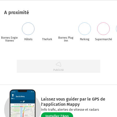
A proximité
Bornes Engie
Bornes Plug
Hôtels
TheFork
Parking
Supermarché
Vianeo
Inn
Laissez vous guider par le GPS de
l'application Mappy
Info trafic, alertes de vitesse et radars
Installer l'App