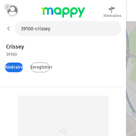
Itinéraires
Mappy
Crissey
39100
Itinéraires
Enregistrer