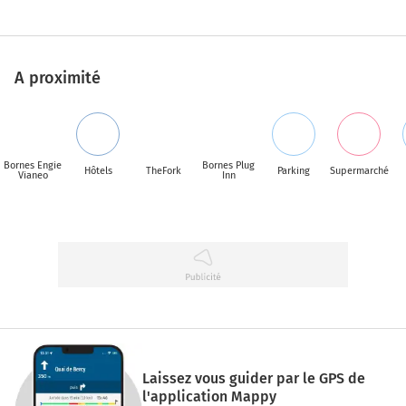
A proximité
Bornes Engie
Bornes Plug
Hôtels
TheFork
Parking
Supermarché
Vianeo
Inn
Laissez vous guider par le GPS de
l'application Mappy