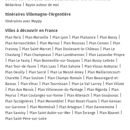
Bédarieux
Rayon autour de moi
Itinéraires Villemagne-l'Argentière
Itinéraires avec Mappy
Villes à découvrir en France
Plan Paris
Plan Marseille
Plan Lyon
Plan Plaisance
Plan Bassy
Plan Kernascléden
Plan Marnoz
Plan Roussas
Plan Cenves
Plan
Frasnoy
Plan Saint-Marcet
Plan Doulevant-le-Château
Plan Le
Chastang
Plan Champeaux
Plan Landévennec
Plan Lasseube-Propre
Plan Le Faulq
Plan Bonneville-sur-Touques
Plan Bussy-Lettrée
Plan Tour-de-Faure
Plan Laas
Plan Sahune
Plan Vissac-Auteyrac
Plan Oeuilly
Plan Sarcé
Plan Le Mesnil-Amey
Plan Mailleroncourt-
Charette
Plan Soulom
Plan Champs-Romain
Plan Beauregard-et-
Bassac
Plan Vitrac
Plan Tournissan
Plan Le Val-Larrey
Plan Villate
Plan Aux Marais
Plan Villeneuve-du-Paréage
Plan Rigarda
Plan
Peyrus
Plan Coulanges-sur-Yonne
Plan Altenach
Plan Goujounac
Plan Tacoignières
Plan Menomblet
Plan Roset-Fluans
Plan Gensac-
sur-Garonne
Plan Montmirail
Plan Artagnan
Plan Dannemoine
Plan Savoisy
Plan Saint-Aubin-sur-Mer
Plan Évrange
Plan Bizanet
Plan Saint-Père-sur-Loire
Lieux à découvrir à Villemagne-l'Argentière