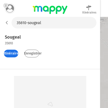
Itinéraires
Mappy
Sougeal
35610
Itinéraires
Enregistrer