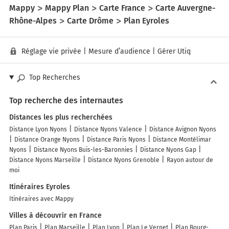
Mappy
Mappy Plan
Carte France
Carte Auvergne-
Rhône-Alpes
Carte Drôme
Plan Eyroles
Réglage vie privée
|
Mesure d’audience
|
Gérer Utiq
Top Recherches
Top recherche des internautes
Distances les plus recherchées
Distance Lyon Nyons
Distance Nyons Valence
Distance Avignon Nyons
Distance Orange Nyons
Distance Paris Nyons
Distance Montélimar
Nyons
Distance Nyons Buis-les-Baronnies
Distance Nyons Gap
Distance Nyons Marseille
Distance Nyons Grenoble
Rayon autour de
moi
Itinéraires Eyroles
Itinéraires avec Mappy
Villes à découvrir en France
Plan Paris
Plan Marseille
Plan Lyon
Plan Le Vernet
Plan Bourg-