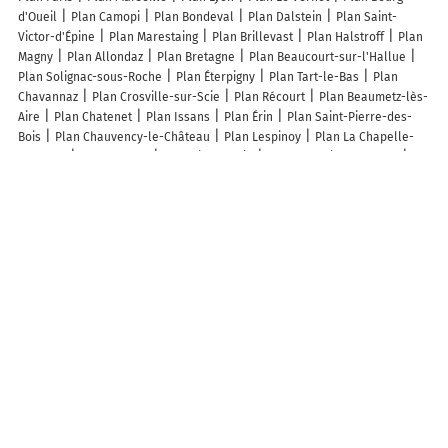
d'Oueil
Plan Camopi
Plan Bondeval
Plan Dalstein
Plan Saint-
Victor-d'Épine
Plan Marestaing
Plan Brillevast
Plan Halstroff
Plan
Magny
Plan Allondaz
Plan Bretagne
Plan Beaucourt-sur-l'Hallue
Plan Solignac-sous-Roche
Plan Éterpigny
Plan Tart-le-Bas
Plan
Chavannaz
Plan Crosville-sur-Scie
Plan Récourt
Plan Beaumetz-lès-
Aire
Plan Chatenet
Plan Issans
Plan Érin
Plan Saint-Pierre-des-
Bois
Plan Chauvency-le-Château
Plan Lespinoy
Plan La Chapelle-
au-Mans
Plan Vennes
Plan Villegaudin
Plan La Croix-Comtesse
Plan Raucourt-au-Bois
Plan Saint-Pantaly-d'Excideuil
Plan Rougeou
Plan Tremblois-lès-Carignan
Plan Guigny
Plan Saint-Quentin-les-
Marais
Plan Bannes
Plan Blanche-Église
Plan Orieux
Plan Miraval-
Cabardes
Plan Festigny
Plan Bétignicourt
Plan Saint-Hilaire-Luc
Plan Balaruc-les-Bains
Plan Valentigney
Plan Montréal-la-Cluse
Plan Capendu
Plan Saint-Sauveur-Marville
Plan Cremps
Lieux à découvrir à Eyroles
Mairie - Eyroles
Coteaux des Baronnies
Col de Brus
Cimetière
d'Eyroles
Sahune-Culture-Gym-Loisirs
Club Le Renouveau
Comite
Des Fetes Et De Loisirs D'Eyroles
Les lieux populaires à Eyroles
Pie des Ayrolis