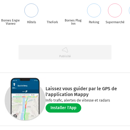
Bornes Engie
Bornes Plug
Hôtels
TheFork
Parking
Supermarché
Vianeo
Inn
Laissez vous guider par le GPS de
l'application Mappy
Info trafic, alertes de vitesse et radars
Installer l'App