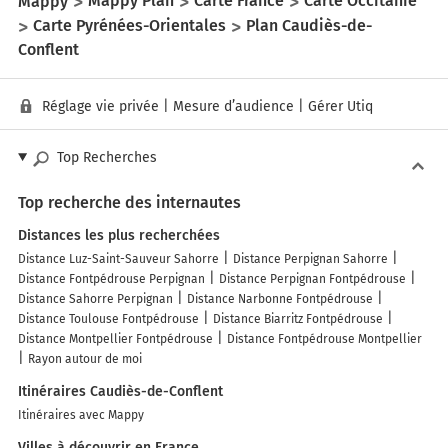
Mappy
Mappy Plan
Carte France
Carte Occitanie
Carte Pyrénées-Orientales
Plan Caudiès-de-
Conflent
Réglage vie privée
|
Mesure d’audience
|
Gérer Utiq
Top Recherches
Top recherche des internautes
Distances les plus recherchées
Distance Luz-Saint-Sauveur Sahorre
Distance Perpignan Sahorre
Distance Fontpédrouse Perpignan
Distance Perpignan Fontpédrouse
Distance Sahorre Perpignan
Distance Narbonne Fontpédrouse
Distance Toulouse Fontpédrouse
Distance Biarritz Fontpédrouse
Distance Montpellier Fontpédrouse
Distance Fontpédrouse Montpellier
Rayon autour de moi
Itinéraires Caudiès-de-Conflent
Itinéraires avec Mappy
Villes à découvrir en France