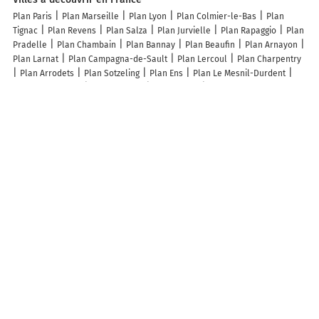
Plan Paris
Plan Marseille
Plan Lyon
Plan Colmier-le-Bas
Plan
Tignac
Plan Revens
Plan Salza
Plan Jurvielle
Plan Rapaggio
Plan
Pradelle
Plan Chambain
Plan Bannay
Plan Beaufin
Plan Arnayon
Plan Larnat
Plan Campagna-de-Sault
Plan Lercoul
Plan Charpentry
Plan Arrodets
Plan Sotzeling
Plan Ens
Plan Le Mesnil-Durdent
Plan Romiguières
Plan Chérizet
Plan Vulvoz
Plan Doulevant-le-Petit
Plan Bruys
Plan Hannocourt
Plan Mausoléo
Plan Germisay
Plan
Saint-Seine-l'Abbaye
Plan Sourdun
Plan Hostun
Plan Arboys-en-
Bugey
Plan Ménilles
Plan Villiers-le-Bâcle
Plan Saint-Angel
Plan
La Meilleraie-Tillay
Plan Saint-Jeures
Plan Maransin
Plan Angy
Plan Gémil
Plan Sauviat-sur-Vige
Plan Toutlemonde
Plan Vaulx-
Vraucourt
Plan Saint-Vincent-en-Bresse
Plan Saint-Pierre-de-Curtille
Plan Dolleren
Plan Sada
Lieux à découvrir à Caudiès-de-Conflent
Mairie - Caudiès-de-Conflent
Cimetière
Terrain de Petanque
Terrain
de Tennis
Terrain de Tennis
Terrain de Petanque
Cte Des Fetes De
Caudies De Conflent
A découvrir autour de Caudiès-de-Conflent
Saint-Thomas-les-Bains
Prats-Balaguer
Évol
Canaveilles-les-Bains
Joncet
Thuès les Bains