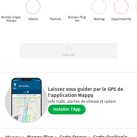
Bornes Engie
Bornes Plug
Hôtels
TheFork
Parking
Supermarché
Vianeo
Inn
Laissez vous guider par le GPS de
l'application Mappy
Info trafic, alertes de vitesse et radars
Installer l'App