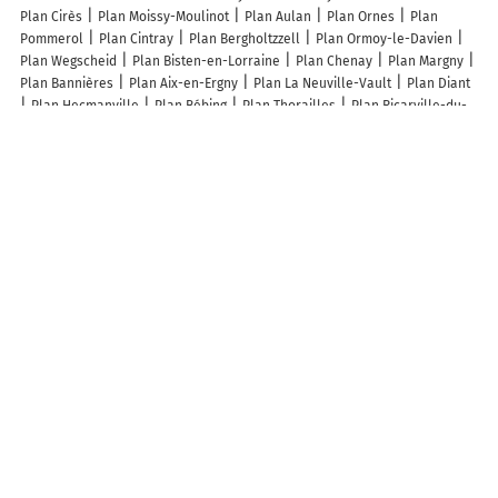
Plan Cirès
Plan Moissy-Moulinot
Plan Aulan
Plan Ornes
Plan
Pommerol
Plan Cintray
Plan Bergholtzzell
Plan Ormoy-le-Davien
Plan Wegscheid
Plan Bisten-en-Lorraine
Plan Chenay
Plan Margny
Plan Bannières
Plan Aix-en-Ergny
Plan La Neuville-Vault
Plan Diant
Plan Hecmanville
Plan Bébing
Plan Thorailles
Plan Ricarville-du-
Val
Plan Fongueusemare
Plan Salonnes
Plan Dampjoux
Plan
Saint-Germain-des-Angles
Plan Pallegney
Plan Housset
Plan
Écretteville-sur-Mer
Plan Le Mesnil-Adelée
Plan Meures
Plan Saint-
Martin-aux-Champs
Plan Biefmorin
Plan Nans
Plan Monpezat
Plan
Aigremont
Plan Balâtre
Plan Esnans
Plan Aizecourt-le-Bas
Plan
Reffroy
Plan Juillenay
Plan Créteil
Plan Aime-la-Plagne
Plan La
Réole
Plan Laissac-Sévérac-l'Église
Plan Métabief
Plan Villette-de-
Vienne
Plan Séderon
Plan Housseras
Plan Niedersoultzbach
Lieux à découvrir à Canaveilles
Mairie - Canaveilles
Église De Canaveilles
Église
Cimetière De
Canaveilles
Saint-André De Llar
Sant Martí De Canavelles
A découvrir autour de Canaveilles
Saint-Thomas-les-Bains
Prats-Balaguer
Évol
Canaveilles-les-Bains
Joncet
Thuès les Bains
Info-trafic en France