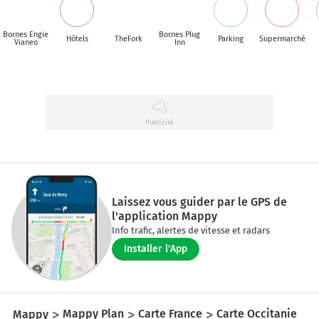
Bornes Engie
Bornes Plug
Hôtels
TheFork
Parking
Supermarché
Vianeo
Inn
Laissez vous guider par le GPS de
l'application Mappy
Info trafic, alertes de vitesse et radars
Installer l'App
Mappy
Mappy Plan
Carte France
Carte Occitanie