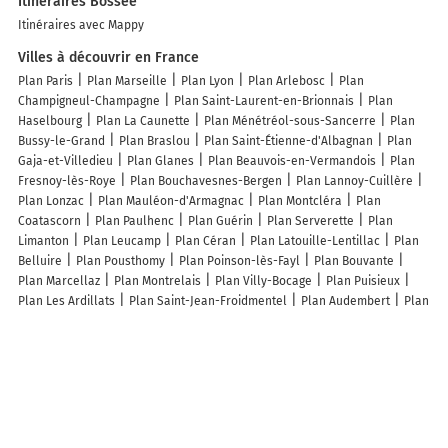
Itinéraires Bossée
Itinéraires avec Mappy
Villes à découvrir en France
Plan Paris
Plan Marseille
Plan Lyon
Plan Arlebosc
Plan
Champigneul-Champagne
Plan Saint-Laurent-en-Brionnais
Plan
Haselbourg
Plan La Caunette
Plan Ménétréol-sous-Sancerre
Plan
Bussy-le-Grand
Plan Braslou
Plan Saint-Étienne-d'Albagnan
Plan
Gaja-et-Villedieu
Plan Glanes
Plan Beauvois-en-Vermandois
Plan
Fresnoy-lès-Roye
Plan Bouchavesnes-Bergen
Plan Lannoy-Cuillère
Plan Lonzac
Plan Mauléon-d'Armagnac
Plan Montcléra
Plan
Coatascorn
Plan Paulhenc
Plan Guérin
Plan Serverette
Plan
Limanton
Plan Leucamp
Plan Céran
Plan Latouille-Lentillac
Plan
Belluire
Plan Pousthomy
Plan Poinson-lès-Fayl
Plan Bouvante
Plan Marcellaz
Plan Montrelais
Plan Villy-Bocage
Plan Puisieux
Plan Les Ardillats
Plan Saint-Jean-Froidmentel
Plan Audembert
Plan
Étaule
Plan Ribes
Plan La Bruguière
Plan Saint-Albin-de-Vaulserre
Plan Bonnay-Saint-Ythaire
Plan Condac
Plan Amblans-et-Velotte
Plan Ubraye
Plan Forges-sur-Meuse
Plan Ouilly-du-Houley
Plan
Germigny-sous-Coulombs
Plan Nantua
Plan Saint-Pons-de-Mauchiens
Lieux à découvrir à Bossée
Commerçants de Bossée
Au Bois Couvert
Au Clos De Beaulieu