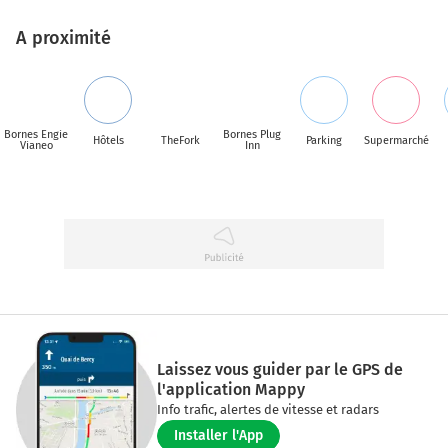
A proximité
Bornes Engie
Bornes Plug
Hôtels
TheFork
Parking
Supermarché
Vianeo
Inn
Laissez vous guider par le GPS de
l'application Mappy
Info trafic, alertes de vitesse et radars
Installer l'App