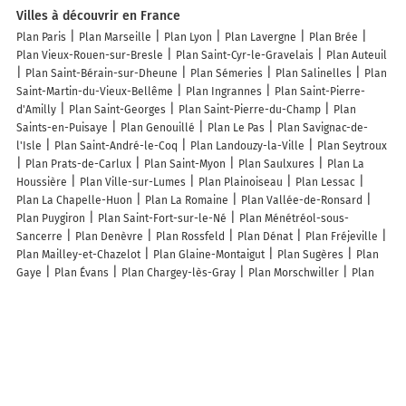
Villes à découvrir en France
Plan Paris
Plan Marseille
Plan Lyon
Plan Lavergne
Plan Brée
Plan Vieux-Rouen-sur-Bresle
Plan Saint-Cyr-le-Gravelais
Plan Auteuil
Plan Saint-Bérain-sur-Dheune
Plan Sémeries
Plan Salinelles
Plan
Saint-Martin-du-Vieux-Bellême
Plan Ingrannes
Plan Saint-Pierre-
d'Amilly
Plan Saint-Georges
Plan Saint-Pierre-du-Champ
Plan
Saints-en-Puisaye
Plan Genouillé
Plan Le Pas
Plan Savignac-de-
l'Isle
Plan Saint-André-le-Coq
Plan Landouzy-la-Ville
Plan Seytroux
Plan Prats-de-Carlux
Plan Saint-Myon
Plan Saulxures
Plan La
Houssière
Plan Ville-sur-Lumes
Plan Plainoiseau
Plan Lessac
Plan La Chapelle-Huon
Plan La Romaine
Plan Vallée-de-Ronsard
Plan Puygiron
Plan Saint-Fort-sur-le-Né
Plan Ménétréol-sous-
Sancerre
Plan Denèvre
Plan Rossfeld
Plan Dénat
Plan Fréjeville
Plan Mailley-et-Chazelot
Plan Glaine-Montaigut
Plan Sugères
Plan
Gaye
Plan Évans
Plan Chargey-lès-Gray
Plan Morschwiller
Plan
Rignac
Plan Castéra-Lou
Plan Sainte-Cérotte
Plan Valle-di-Mezzana
Plan Octeville-sur-Mer
Plan Collonges-la-Rouge
Lieux à découvrir à Pinel-Hauterive
Commerçants de Pinel-Hauterive
Pizz à Dom 47
Les Merveilles de
Valérie
Bonsaï Galinou
Mairie - Pinel-Hauterive
Eximco
Malbec
Cyril Boucherie
Le Cartounier
Bigbobdonuts
Chambres d'hôtes de