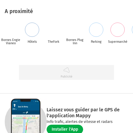
A proximité
Bornes Engie
Bornes Plug
Hôtels
TheFork
Parking
Supermarché
Vianeo
Inn
Laissez vous guider par le GPS de
l'application Mappy
Info trafic, alertes de vitesse et radars
Installer l'App