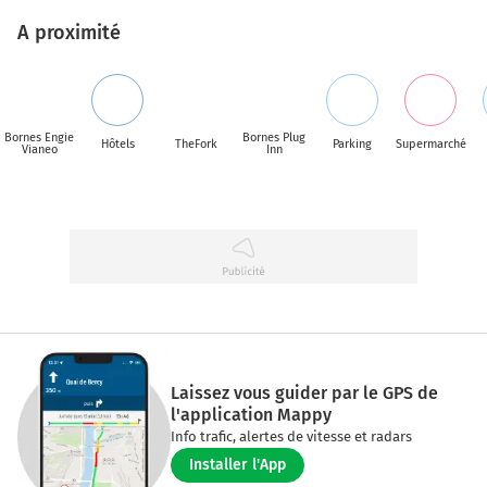
A proximité
Bornes Engie
Bornes Plug
Hôtels
TheFork
Parking
Supermarché
Vianeo
Inn
Laissez vous guider par le GPS de
l'application Mappy
Info trafic, alertes de vitesse et radars
Installer l'App