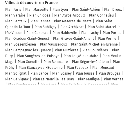
Villes à découvrir en France
Plan Paris
Plan Marseille
Plan Lyon
Plan Saint-Adrien
Plan Droux
Plan Varaire
Plan Chiddes
Plan Ayros-Arbouix
Plan Gonnelieu
Plan Banteux
Plan Sannat
Plan Mazères-de-Neste
Plan Saint-
Quentin-la-Tour
Plan Subligny
Plan Archignat
Plan Saint-Marcellin-
lès-Vaison
Plan Censeau
Plan Habloville
Plan Lachy
Plan Portes
Plan Oradour-Saint-Genest
Plan Graves-Saint-Amant
Plan Vernie
Plan Boesenbiesen
Plan Vausseroux
Plan Saint-Michel-en-Brenne
Plan Campagnac-lès-Quercy
Plan Gumières
Plan Courvières
Plan
Dury
Plan Sougères-en-Puisaye
Plan Lougé-sur-Maire
Plan Moulin-
Mage
Plan Queuille
Plan Beaucaire
Plan Ségur-le-Château
Plan
Préhy
Plan Blanzay-sur-Boutonne
Plan Festieux
Plan Moncaut
Plan Solignat
Plan Lancé
Plan Bossey
Plan Joussé
Plan Drouges
Plan Calvignac
Plan La Neuville-lès-Bray
Plan Pauligne
Plan Vernas
Plan Fondremand
Plan Auch
Plan Follainville-Dennemont
Plan
Avrieux
Lieux à découvrir à Tranzault
Garage Fablex Concept
Prudhomme Tp
Mhun Adrien
Mairie -
Tranzault
Fradet Jérôme
Laurent Christian
Cimetière De Tranzault
Église Saint-Pierre
Chargelec 36
Salle Polyvalente
Stade Municipal
Terrains de Sports
Taxi Fouquet
Ecole Elémentaire
Avs Maintenance