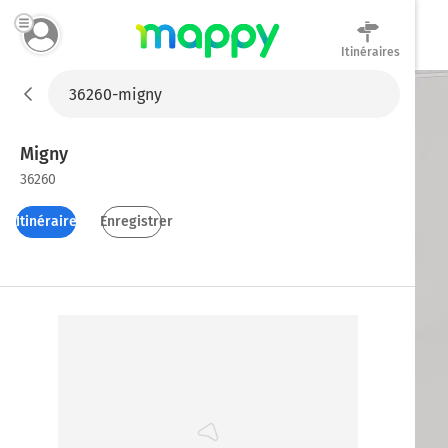
Itinéraires
Mappy
Migny
36260
Itinéraires
Enregistrer