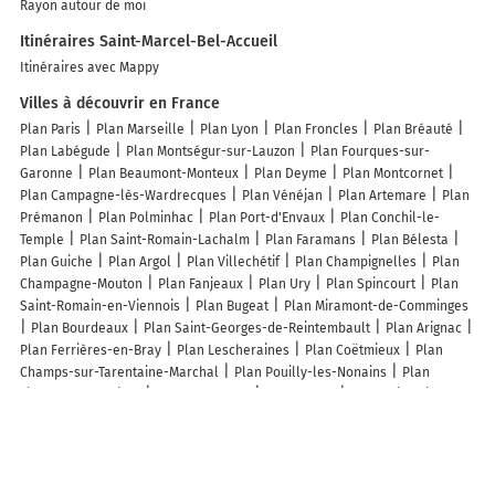
Rayon autour de moi
Itinéraires Saint-Marcel-Bel-Accueil
Itinéraires avec Mappy
Villes à découvrir en France
Plan Paris
Plan Marseille
Plan Lyon
Plan Froncles
Plan Bréauté
Plan Labégude
Plan Montségur-sur-Lauzon
Plan Fourques-sur-
Garonne
Plan Beaumont-Monteux
Plan Deyme
Plan Montcornet
Plan Campagne-lès-Wardrecques
Plan Vénéjan
Plan Artemare
Plan
Prémanon
Plan Polminhac
Plan Port-d'Envaux
Plan Conchil-le-
Temple
Plan Saint-Romain-Lachalm
Plan Faramans
Plan Bélesta
Plan Guiche
Plan Argol
Plan Villechétif
Plan Champignelles
Plan
Champagne-Mouton
Plan Fanjeaux
Plan Ury
Plan Spincourt
Plan
Saint-Romain-en-Viennois
Plan Bugeat
Plan Miramont-de-Comminges
Plan Bourdeaux
Plan Saint-Georges-de-Reintembault
Plan Arignac
Plan Ferrières-en-Bray
Plan Lescheraines
Plan Coëtmieux
Plan
Champs-sur-Tarentaine-Marchal
Plan Pouilly-les-Nonains
Plan
Lieuran-lès-Béziers
Plan Carrouges
Plan Mouxy
Plan Saint-Vigor-
d'Ymonville
Plan Freissinières
Plan Chambain
Plan Saint-Germain-
de-la-Coudre
Plan Armentières-en-Brie
Plan Mernel
Plan Exoudun
Plan Moitron-sur-Sarthe
Plan Gabrias
Plan Coublevie