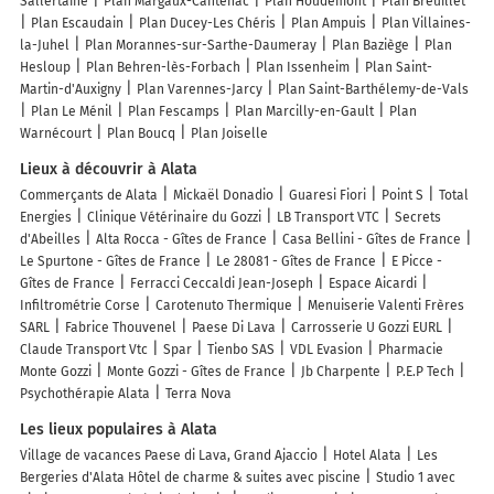
Sallertaine
Plan Margaux-Cantenac
Plan Houdemont
Plan Breuillet
Plan Escaudain
Plan Ducey-Les Chéris
Plan Ampuis
Plan Villaines-
la-Juhel
Plan Morannes-sur-Sarthe-Daumeray
Plan Baziège
Plan
Hesloup
Plan Behren-lès-Forbach
Plan Issenheim
Plan Saint-
Martin-d'Auxigny
Plan Varennes-Jarcy
Plan Saint-Barthélemy-de-Vals
Plan Le Ménil
Plan Fescamps
Plan Marcilly-en-Gault
Plan
Warnécourt
Plan Boucq
Plan Joiselle
Lieux à découvrir à Alata
Commerçants de Alata
Mickaël Donadio
Guaresi Fiori
Point S
Total
Energies
Clinique Vétérinaire du Gozzi
LB Transport VTC
Secrets
d'Abeilles
Alta Rocca - Gîtes de France
Casa Bellini - Gîtes de France
Le Spurtone - Gîtes de France
Le 28081 - Gîtes de France
E Picce -
Gîtes de France
Ferracci Ceccaldi Jean-Joseph
Espace Aicardi
Infiltrométrie Corse
Carotenuto Thermique
Menuiserie Valenti Frères
SARL
Fabrice Thouvenel
Paese Di Lava
Carrosserie U Gozzi EURL
Claude Transport Vtc
Spar
Tienbo SAS
VDL Evasion
Pharmacie
Monte Gozzi
Monte Gozzi - Gîtes de France
Jb Charpente
P.E.P Tech
Psychothérapie Alata
Terra Nova
Les lieux populaires à Alata
Village de vacances Paese di Lava, Grand Ajaccio
Hotel Alata
Les
Bergeries d'Alata Hôtel de charme & suites avec piscine
Studio 1 avec