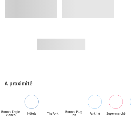
A proximité
Bornes Engie
Bornes Plug
Hôtels
TheFork
Parking
Supermarché
Vianeo
Inn