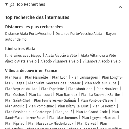
Top Recherches
Top recherche des internautes
Distances les plus recherchées
Distance Alata Porto-Vecchio
Distance Porto-Vecchio Alata
Rayon
autour de moi
Itinéraires Alata
Itinéraires avec Mappy
Alata Ajaccio à Vélo
Alata Villanova à Vélo
Ajaccio Alata à Vélo
Ajaccio Villanova à Vélo
Villanova Ajaccio à Vélo
Villes à découvrir en France
Plan Paris
Plan Marseille
Plan Lyon
Plan Lansargues
Plan Longny-
les-Villages
Plan Saint-Georges-des-Coteaux
Plan Arcis-sur-Aube
Plan Veyrier-du-Lac
Plan Espelette
Plan Montriond
Plan Nouziers
Plan Coclois
Plan Liancourt
Plan Baisieux
Plan La Suze-sur-Sarthe
Plan Saint-Chef
Plan Ferrières-en-Gâtinais
Plan Pont-de-l'Isère
Plan Anould
Plan Pompignac
Plan Isigny-le-Buat
Plan Le Pouzin
Plan Bessines-sur-Gartempe
Plan Joeuf
Plan La Grand-Croix
Plan
Saint-Marcellin-en-Forez
Plan Marchiennes
Plan Ligny-en-Barrois
Plan Pipriac
Plan Masevaux-Niederbruck
Plan Derval
Plan