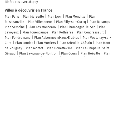
Itinéraires avec Mappy
Villes à découvrir en France
Plan Paris
Plan Marseille
Plan Lyon
Plan Menditte
Plan
Ruisseauville
Plan Villeseneux
Plan Billy-sur-Ourcq
Plan Bucamps
Plan Semoine
Plan Les Monceaux
Plan Champagné-le-Sec
Plan
Savoyeux
Plan Fouencamps
Plan Pothières
Plan Concressault
Plan Fondremand
Plan Aubermesnil-aux-Érables
Plan Voutenay-sur-
Cure
Plan Loudet
Plan Mortiers
Plan Arfeuille-Châtain
Plan Mont-
de-Vougney
Plan Montot
Plan Houetteville
Plan La Chapelle-Saint-
Géraud
Plan Savignac-de-Nontron
Plan Cours
Plan Hoéville
Plan
Pontours
Plan Manlay
Plan Lailly
Plan Castanet
Plan Merry-sur-
Yonne
Plan Néret
Plan Germigny
Plan Saint-Pierre-du-Mont
Plan
Le Thuel
Plan Dun-sur-Grandry
Plan Clomot
Plan Bessey-en-
Chaume
Plan Chassagne-Saint-Denis
Plan Maizières-sur-Amance
Plan Briant
Plan La Postolle
Plan Bazoches-les-Hautes
Plan Le
Brévedent
Plan Miramont-Latour
Plan Chérigné
Plan Juvelize
Plan
Les Belleville
Plan Bengy-sur-Craon
Plan Saint-Pierre-de-Colombier
Plan Le Brouilh-Monbert
Lieux à découvrir à Avignonet
Perret Cuisine et Récéption
Mairie - Avignonet
Alp'Evasion
Parking
Les Marceaux
Parking Les Jaillets
Les Marceaux
Aire des Jaillets