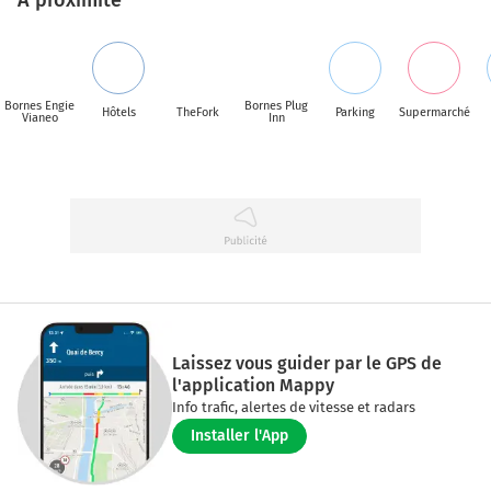
Bornes Engie
Bornes Plug
Hôtels
TheFork
Parking
Supermarché
Vianeo
Inn
Laissez vous guider par le GPS de
l'application Mappy
Info trafic, alertes de vitesse et radars
Installer l'App