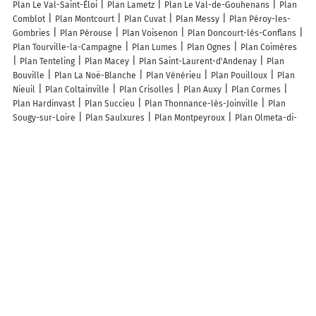
Plan Le Val-Saint-Éloi
Plan Lametz
Plan Le Val-de-Gouhenans
Plan
Comblot
Plan Montcourt
Plan Cuvat
Plan Messy
Plan Péroy-les-
Gombries
Plan Pérouse
Plan Voisenon
Plan Doncourt-lès-Conflans
Plan Tourville-la-Campagne
Plan Lumes
Plan Ognes
Plan Coimères
Plan Tenteling
Plan Macey
Plan Saint-Laurent-d'Andenay
Plan
Bouville
Plan La Noë-Blanche
Plan Vénérieu
Plan Pouilloux
Plan
Nieuil
Plan Coltainville
Plan Crisolles
Plan Auxy
Plan Cormes
Plan Hardinvast
Plan Succieu
Plan Thonnance-lès-Joinville
Plan
Sougy-sur-Loire
Plan Saulxures
Plan Montpeyroux
Plan Olmeta-di-
Tuda
Plan Curbigny
Plan Poinson-lès-Fayl
Plan Bellinghem
Plan
Dolancourt
Plan Méras
Plan Ratières
Plan La Mure-Argens
Plan
Begnécourt
Plan Camburat
Plan Heuilley-sur-Saône
Plan Saint-
Genest
Plan Domblain
Plan Ferrières-en-Gâtinais
Plan Saint-Pierre-
de-Trivisy
Lieux à découvrir à Valjouffrey
Commerçants de Valjouffrey
Mairie - Valjouffrey
Gite les Arias
le Bar
des Ecrins
Lac Du Vallon
Cimetière
Église
Chapelle
Église Sainte-
Anne
Chapelle
Église
Chapelle
Église
Église
Chapelle
Cimetière De Valjouffrey
Terrain Omnisports et Terrain de Boules
Gite
D Etape Puissant
Auberge de L Eterlou
Pinto Freres
Montagne Pour
Tous
Office National des Forêts ONF
Fanico
Comite Fetes Valjouffrey
Saparis
Fait Maison
Association Babymum
Camping des Faures