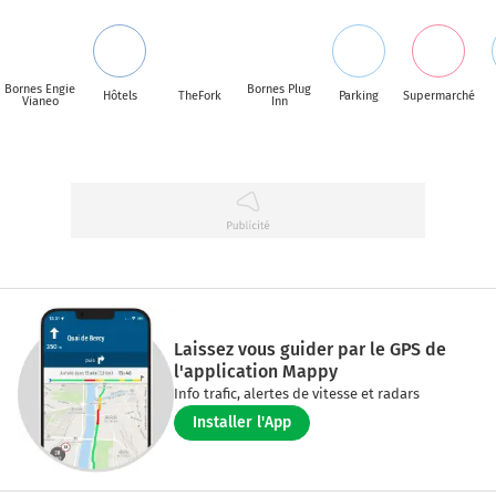
Bornes Engie
Bornes Plug
Hôtels
TheFork
Parking
Supermarché
Vianeo
Inn
Laissez vous guider par le GPS de
l'application Mappy
Info trafic, alertes de vitesse et radars
Installer l'App