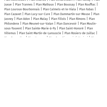
Juxue
Plan Trannes
Plan Mathaux
Plan Boussay
Plan Rouffiac
Plan Louroux-Bourbonnais
Plan Calmels-et-le-Viala
Plan Fabas
Plan Cazavet
Plan Lucy-sur-Cure
Plan Dammartin-sur-Meuse
Plan
Jasney
Plan Adon
Plan Malay
Plan Fillols
Plan Rimons
Plan
Philondenx
Plan Meunet-sur-Vatan
Plan Dancevoir
Plan Moulin-
sous-Touvent
Plan Sainte-Marie-à-Py
Plan Saint-Honoré
Plan
Villemus
Plan Saint-Martin-de-Lansuscle
Plan Rosiers-de-Juillac
Plan Faverolles
Plan Nourray
Plan San-Giovanni-di-Moriani
Plan
Combourtillé
Plan Champmillon
Plan Bondaroy
Plan Charmes
Plan
Saint-Bonnet-Elvert
Plan Orcenais
Plan Lesquerde
Plan Eygluy-
Escoulin
Plan Montaulieu
Plan Magny-Lambert
Plan Donnazac
Plan Magescq
Plan Massingy
Plan Serazereux
Lieux à découvrir à Rye
C2B Constructions
ROY et FILS SARL
Mairie - Rye
Les Quatre Saisons
Église Saint-Denis
Cimetière De Rye
Chatterie Purrfect
"association
Communale de Chasse Agreee de Rye ""la Jurassienne"""
Team Jura
Terre
L'Atelier D'Arts Au Pied Des Vignes
La Ryebambelle
Amicale de
Petanque
Association Communale De Chasse Agreee De Rye "La
Jurassienne"
L'Echo Des Bois
Ecole Primaire
Beurrier Jacques
LC
Bâtiment
Coline Barsznica
A découvrir autour de Rye