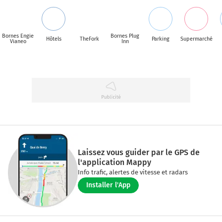
Bornes Engie
Bornes Plug
Hôtels
TheFork
Parking
Supermarché
Vianeo
Inn
Laissez vous guider par le GPS de
l'application Mappy
Info trafic, alertes de vitesse et radars
Installer l'App