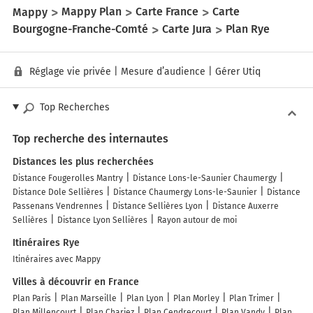
Mappy
Mappy Plan
Carte France
Carte
Bourgogne-Franche-Comté
Carte Jura
Plan Rye
Réglage vie privée
|
Mesure d’audience
|
Gérer Utiq
Top Recherches
Top recherche des internautes
Distances les plus recherchées
Distance Fougerolles Mantry
Distance Lons-le-Saunier Chaumergy
Distance Dole Sellières
Distance Chaumergy Lons-le-Saunier
Distance
Passenans Vendrennes
Distance Sellières Lyon
Distance Auxerre
Sellières
Distance Lyon Sellières
Rayon autour de moi
Itinéraires Rye
Itinéraires avec Mappy
Villes à découvrir en France
Plan Paris
Plan Marseille
Plan Lyon
Plan Morley
Plan Trimer
Plan Millencourt
Plan Chariez
Plan Cendrecourt
Plan Vandy
Plan