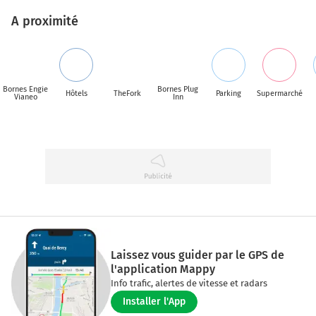
A proximité
Bornes Engie
Bornes Plug
Hôtels
TheFork
Parking
Supermarché
Vianeo
Inn
Laissez vous guider par le GPS de
l'application Mappy
Info trafic, alertes de vitesse et radars
Installer l'App