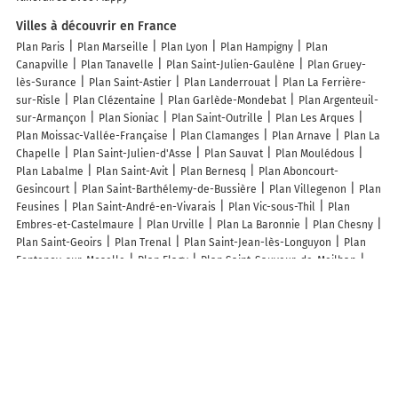
Villes à découvrir en France
Plan Paris
Plan Marseille
Plan Lyon
Plan Hampigny
Plan
Canapville
Plan Tanavelle
Plan Saint-Julien-Gaulène
Plan Gruey-
lès-Surance
Plan Saint-Astier
Plan Landerrouat
Plan La Ferrière-
sur-Risle
Plan Clézentaine
Plan Garlède-Mondebat
Plan Argenteuil-
sur-Armançon
Plan Sioniac
Plan Saint-Outrille
Plan Les Arques
Plan Moissac-Vallée-Française
Plan Clamanges
Plan Arnave
Plan La
Chapelle
Plan Saint-Julien-d'Asse
Plan Sauvat
Plan Moulédous
Plan Labalme
Plan Saint-Avit
Plan Bernesq
Plan Aboncourt-
Gesincourt
Plan Saint-Barthélemy-de-Bussière
Plan Villegenon
Plan
Feusines
Plan Saint-André-en-Vivarais
Plan Vic-sous-Thil
Plan
Embres-et-Castelmaure
Plan Urville
Plan La Baronnie
Plan Chesny
Plan Saint-Geoirs
Plan Trenal
Plan Saint-Jean-lès-Longuyon
Plan
Fontenoy-sur-Moselle
Plan Flagy
Plan Saint-Sauveur-de-Meilhan
Plan Margerie-Hancourt
Plan Saulchoy
Plan Bolazec
Plan Lozay
Plan Thoste
Plan Oroux
Plan Le Rouret
Plan La Peyratte
Plan
Villers-Faucon
Lieux à découvrir à Cachen
C.E Assainissement Vidange
Restaurant Lou Castagne
Mairie - Cachen
La Ferme Des Sables Blancs EARL LA RELEVE
Framboise
Parking vélo