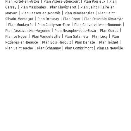
Plan Fortel-en-Artois
Plan Villers-Stoncourt
Plan Poisieux
Plan
Garrey
Plan Massoulès
Plan Flavignerot
Plan Saint-Hilaire-en-
Morvan
Plan Cessoy-en-Montois
Plan Rémérangles
Plan Saint-
Silvain-Montaigut
Plan Drosnay
Plan Drom
Plan Osserain-Rivareyte
Plan Moulayrès
Plan Cailly-sur-Eure
Plan Cauverville-en-Roumois
Plan Passavant-en-Argonne
Plan Neauphe-sous-Essai
Plan Coirac
Plan Le Noyer
Plan Vandeléville
Plan Galametz
Plan Lucy
Plan
Rozières-en-Beauce
Plan Bois-Héroult
Plan Denazé
Plan Teilhet
Plan Saint-Racho
Plan Échannay
Plan Combrimont
Plan La Neuville-
Sire-Bernard
Plan Périgny
Plan Saint-Médard-Nicourby
Plan
Louvilliers-en-Drouais
Plan Gudas
Plan Guéblange-lès-Dieuze
Plan
Remoncourt
Plan Tarascon
Plan Albières
Plan Les Cerqueux
Plan
Lignorelles
Lieux à découvrir à Palisse
Camping Les Sapins De Correze
Mairie - Palisse
Estrade Michel
Église
Saint-Martial De Palisse
Cimetière De Palisse
Herteman Marie-Chantal
Mille Pas
Comite des Fetes
Feydel Jean
Gonzalès Andrée
Janoueix Marinette
Iso-Eco-Concept
Salagnac Pascal
Ferme de la
Prade
Les lieux populaires à Palisse
Camping Les Sapins de Correze
ZEcamping 3 dog friendly tennis piscine