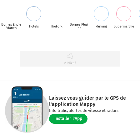
Bornes Engie
Bornes Plug
Hôtels
TheFork
Parking
Supermarché
Vianeo
Inn
Laissez vous guider par le GPS de
l'application Mappy
Info trafic, alertes de vitesse et radars
Installer l'App