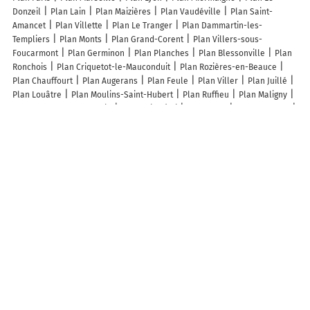
Donzeil
Plan Lain
Plan Maizières
Plan Vaudéville
Plan Saint-
Amancet
Plan Villette
Plan Le Tranger
Plan Dammartin-les-
Templiers
Plan Monts
Plan Grand-Corent
Plan Villers-sous-
Foucarmont
Plan Germinon
Plan Planches
Plan Blessonville
Plan
Ronchois
Plan Criquetot-le-Mauconduit
Plan Rozières-en-Beauce
Plan Chauffourt
Plan Augerans
Plan Feule
Plan Viller
Plan Juillé
Plan Louâtre
Plan Moulins-Saint-Hubert
Plan Ruffieu
Plan Maligny
Plan Rancourt-sur-Ornain
Plan Saint-Éloi
Plan Nully
Plan Cobonne
Plan Aulon
Plan Coutansouze
Plan Lanne-Soubiran
Plan Fulvy
Plan Civry-en-Montagne
Plan Saint-Amand
Plan Casties-Labrande
Plan Battrans
Plan Mauroux
Plan La Flamengrie
Plan Villiers
Plan
Notre-Dame-de-Livoye
Plan Ilhet
Plan Livet
Plan Le Grand-Bornand
Plan Certines
Plan Yviers
Plan Toulonjac
Lieux à découvrir à Castelnau-Tursan
TP Du Tursan
Turs'âne
Mairie - Castelnau-Tursan
Église Sainte-
Madeleine
Église Saint-Michel
Cimetière De Castelnau-Tursan
Arenes
De Maouhum
Tursan ' Duro Club
Une Heure Pour Nous
Darricau Philippe
Chalandre Pascal
Les lieux populaires à Castelnau-Tursan
La Grange du Pistoulet
Gîte cosy du Pistoulet