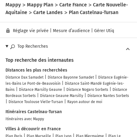
Mappy
Mappy Plan
Carte France
Carte Nouvelle-
Aquitaine
Carte Landes
Plan Castelnau-Tursan
Réglage vie privée
|
Mesure d’audience
|
Gérer Utiq
Top Recherches
Top recherche des internautes
Distances les plus recherchées
Distance Dax Samadet
Distance Bayonne Samadet
Distance Eugénie-
les-Bains Le Pont-de-Beauvoisin
Distance Saint-Mandé Eugénie-les-
Bains
Distance Marsilly Geaune
Distance Nogaro Sorbets
Distance
Bordeaux Sorbets
Distance Geaune Marsilly
Distance Nantes Sorbets
Distance Toulouse Vielle-Tursan
Rayon autour de moi
Itinéraires Castelnau-Tursan
Itinéraires avec Mappy
Villes à découvrir en France
Plan Paris
Plan Marseille
Plan Lyon
Plan Miermaigne
Plan Le