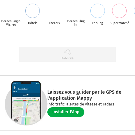
Bornes Engie
Bornes Plug
Hôtels
TheFork
Parking
Supermarché
Vianeo
Inn
Laissez vous guider par le GPS de
l'application Mappy
Info trafic, alertes de vitesse et radars
Installer l'App