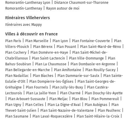
Romorantin-Lanthenay Lyon
Distance Chaumont-sur-Tharonne
Romorantin-Lanthenay
Rayon autour de moi
Itinéraires Villeherviers
Itinéraires avec Mappy
Villes à découvrir en France
Plan Paris
Plan Marseille
Plan Lyon
Plan Fontaine-Couverte
Plan
Villers-Plouich
Plan Bérenx
Plan Pouant
Plan Saint-Mard-de-Réno
Plan Cuchery
Plan Domèvre-en-Haye
Plan Saint-Michel-de-
Chabrillanoux
Plan Saint-Lactencin
Plan Ville-Dommange
Plan
Bahus-Soubiran
Plan La Chaumusse
Plan Dombasle-en-Argonne
Plan Bellegarde-en-Marche
Plan Amifontaine
Plan Rouilly-Sacey
Plan Nadaillac
Plan Biaches
Plan Dammarie-sur-Saulx
Plan Sainte-
Eulalie-d'Olt
Plan Dompierre-les-Églises
Plan Saint-Georges-de-
Gréhaigne
Plan Fournels
Plan Jully-lès-Buxy
Plan Castéra-
Lectourois
Plan La Jaille-Yvon
Plan Charmé
Plan Douchy-lès-Ayette
Plan Arbouet-Sussaute
Plan Meljac
Plan Blou
Plan Pommereuil
Plan Ugny
Plan Celles
Plan La Digne-d'Aval
Plan Aubignas
Plan
Thevet-Saint-Julien
Plan Saint-Nazaire-de-Valentane
Plan Paulhenc
Plan Saumane
Plan Laval-Roquecezière
Plan Saint-Hilaire-la-Croix
Plan Saint-André-de-Bâgé
Plan Chiddes
Plan Saint-Fiacre
Plan
Montels
Plan Gréasque
Plan Boucheporn