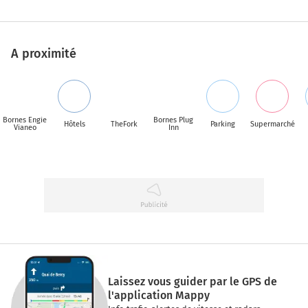
A proximité
Bornes Engie
Bornes Plug
Hôtels
TheFork
Parking
Supermarché
Vianeo
Inn
Laissez vous guider par le GPS de
l'application Mappy