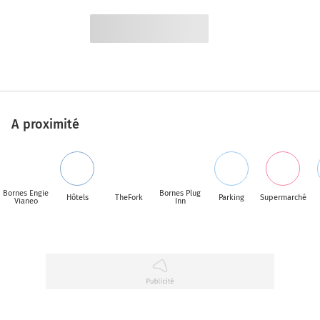
A proximité
Bornes Engie
Bornes Plug
Hôtels
TheFork
Parking
Supermarché
Vianeo
Inn