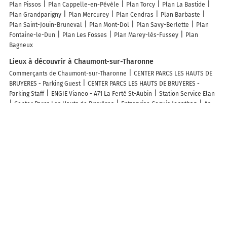
Plan Pissos
Plan Cappelle-en-Pévèle
Plan Torcy
Plan La Bastide
Plan Grandparigny
Plan Mercurey
Plan Cendras
Plan Barbaste
Plan Saint-Jouin-Bruneval
Plan Mont-Dol
Plan Savy-Berlette
Plan
Fontaine-le-Dun
Plan Les Fosses
Plan Marey-lès-Fussey
Plan
Bagneux
Lieux à découvrir à Chaumont-sur-Tharonne
Commerçants de Chaumont-sur-Tharonne
CENTER PARCS LES HAUTS DE
BRUYERES - Parking Guest
CENTER PARCS LES HAUTS DE BRUYERES -
Parking Staff
ENGIE Vianeo - A71 La Ferté St-Aubin
Station Service Elan
Center Parcs Les Hauts de Bruyères
Entreprise Coquis Jonathan
As
De Pic Val De Loire Sologne Beauce
Paul
Garden Services
Carrefour
Express
Il était une fois
Columbus Café & Co
La Petite Folie
Magali
Evezard
La Grange des Sens
Franprix
l'Affut de Sologne
Bel Air
Agencement Menuiserie
Taxi Audéon
Carrefour Express
Paul
Wash
Me
Desbois Olivier
Mairie - Chaumont-sur-Tharonne
Leteillier
Guillaume
Center Parc
Esso
Legrand Sébastien
V.b.c.d.t.
Association Nationale Du Poney Francais De Selle - Poney De Sport
Les lieux populaires à Chaumont-sur-Tharonne
Croix Blanche de Sologne
Cottage 6p- Les hauts de Bruyères-234
Cottage les Hauts de Bruyères-252
Cottage-8p-Les Hauts de Bruyères-
225
Center Parcs Les Hauts de Bruyères
La tanière des ours
Le