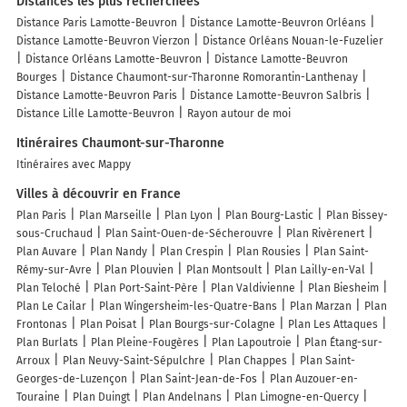
Distances les plus recherchées
Distance Paris Lamotte-Beuvron
Distance Lamotte-Beuvron Orléans
Distance Lamotte-Beuvron Vierzon
Distance Orléans Nouan-le-Fuzelier
Distance Orléans Lamotte-Beuvron
Distance Lamotte-Beuvron
Bourges
Distance Chaumont-sur-Tharonne Romorantin-Lanthenay
Distance Lamotte-Beuvron Paris
Distance Lamotte-Beuvron Salbris
Distance Lille Lamotte-Beuvron
Rayon autour de moi
Itinéraires Chaumont-sur-Tharonne
Itinéraires avec Mappy
Villes à découvrir en France
Plan Paris
Plan Marseille
Plan Lyon
Plan Bourg-Lastic
Plan Bissey-
sous-Cruchaud
Plan Saint-Ouen-de-Sécherouvre
Plan Rivèrenert
Plan Auvare
Plan Nandy
Plan Crespin
Plan Rousies
Plan Saint-
Rémy-sur-Avre
Plan Plouvien
Plan Montsoult
Plan Lailly-en-Val
Plan Teloché
Plan Port-Saint-Père
Plan Valdivienne
Plan Biesheim
Plan Le Cailar
Plan Wingersheim-les-Quatre-Bans
Plan Marzan
Plan
Frontonas
Plan Poisat
Plan Bourgs-sur-Colagne
Plan Les Attaques
Plan Burlats
Plan Pleine-Fougères
Plan Lapoutroie
Plan Étang-sur-
Arroux
Plan Neuvy-Saint-Sépulchre
Plan Chappes
Plan Saint-
Georges-de-Luzençon
Plan Saint-Jean-de-Fos
Plan Auzouer-en-
Touraine
Plan Duingt
Plan Andelnans
Plan Limogne-en-Quercy