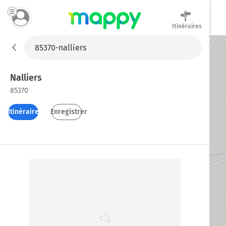
Itinéraires
Mappy
Nalliers
85370
Itinéraires
Enregistrer