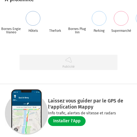
Bornes Engie
Bornes Plug
Hôtels
TheFork
Parking
Supermarché
Vianeo
Inn
Laissez vous guider par le GPS de
l'application Mappy
Info trafic, alertes de vitesse et radars
Installer l'App