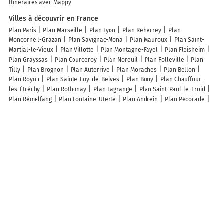
Itinéraires avec Mappy
Villes à découvrir en France
Plan Paris
Plan Marseille
Plan Lyon
Plan Reherrey
Plan
Moncorneil-Grazan
Plan Savignac-Mona
Plan Mauroux
Plan Saint-
Martial-le-Vieux
Plan Villotte
Plan Montagne-Fayel
Plan Fleisheim
Plan Grayssas
Plan Courceroy
Plan Noreuil
Plan Folleville
Plan
Tilly
Plan Brognon
Plan Auterrive
Plan Moraches
Plan Bellon
Plan Royon
Plan Sainte-Foy-de-Belvès
Plan Bony
Plan Chauffour-
lès-Étréchy
Plan Rothonay
Plan Lagrange
Plan Saint-Paul-le-Froid
Plan Rémelfang
Plan Fontaine-Uterte
Plan Andrein
Plan Pécorade
Plan Tourette-du-Château
Plan Rieumajou
Plan Sausses
Plan
Somme-Yèvre
Plan Sainte-Eugénie-de-Villeneuve
Plan Estal
Plan
Domps
Plan Laval-du-Tarn
Plan Bouchevilliers
Plan Savoillan
Plan
Kesseldorf
Plan Reilhac
Plan Sieuras
Plan Guerfand
Plan
Menetou-sur-Nahon
Plan Vého
Plan Polastron
Plan Sainte-Anne
Plan Mazan
Plan Beaumont-de-Pertuis
Plan Brinay
Plan Nerbis
Lieux à découvrir à Thélis-la-Combe
Mairie - Thélis-la-Combe
Église Notre-Dame
Cimetière De Thélis-la-
Combe
Départ des sentiers
Thelis Animation
Art- Vie
'Spirale'
Association Pour La Danse Et L'Expression
Ste Chasse Thelis la Combe
Le Chaubouret
Gaec de la Loge
Michèle Seauve Grenier
Vernier