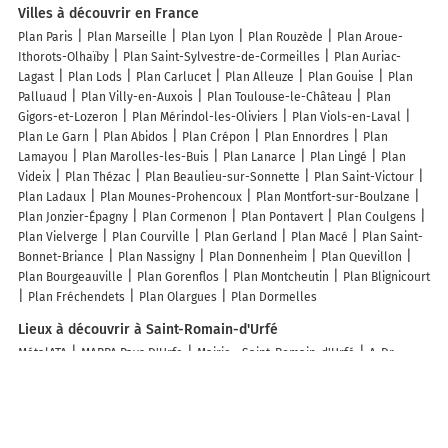
Villes à découvrir en France
Plan Paris
Plan Marseille
Plan Lyon
Plan Rouzède
Plan Aroue-
Ithorots-Olhaïby
Plan Saint-Sylvestre-de-Cormeilles
Plan Auriac-
Lagast
Plan Lods
Plan Carlucet
Plan Alleuze
Plan Gouise
Plan
Palluaud
Plan Villy-en-Auxois
Plan Toulouse-le-Château
Plan
Gigors-et-Lozeron
Plan Mérindol-les-Oliviers
Plan Viols-en-Laval
Plan Le Garn
Plan Abidos
Plan Crépon
Plan Ennordres
Plan
Lamayou
Plan Marolles-les-Buis
Plan Lanarce
Plan Lingé
Plan
Videix
Plan Thézac
Plan Beaulieu-sur-Sonnette
Plan Saint-Victour
Plan Ladaux
Plan Mounes-Prohencoux
Plan Montfort-sur-Boulzane
Plan Jonzier-Épagny
Plan Cormenon
Plan Pontavert
Plan Coulgens
Plan Vielverge
Plan Courville
Plan Gerland
Plan Macé
Plan Saint-
Bonnet-Briance
Plan Nassigny
Plan Donnenheim
Plan Quevillon
Plan Bourgeauville
Plan Gorenflos
Plan Montcheutin
Plan Blignicourt
Plan Fréchendets
Plan Olargues
Plan Dormelles
Lieux à découvrir à Saint-Romain-d'Urfé
MétalATA
MARPA Pays D'Urfe
Mairie - Saint-Romain-d'Urfé
A-Dr
Passion
Nicolas Doitrand Industrie
Gardette Eric
Église Saint-Romain
Cimetière De Saint-Romain-d'Urfé
Units 1-8 Southfield Industrial
Estate
Finghall: St Andrew
Evolt Network
Terrain de Basket-Ball
M.
Cherblanc Guy-Pierre
Brosse Emmanuel
Savatier Gérard
De Mons