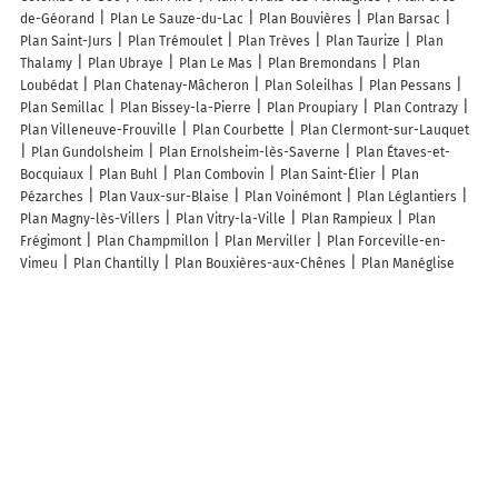
de-Géorand
Plan Le Sauze-du-Lac
Plan Bouvières
Plan Barsac
Plan Saint-Jurs
Plan Trémoulet
Plan Trèves
Plan Taurize
Plan
Thalamy
Plan Ubraye
Plan Le Mas
Plan Bremondans
Plan
Loubédat
Plan Chatenay-Mâcheron
Plan Soleilhas
Plan Pessans
Plan Semillac
Plan Bissey-la-Pierre
Plan Proupiary
Plan Contrazy
Plan Villeneuve-Frouville
Plan Courbette
Plan Clermont-sur-Lauquet
Plan Gundolsheim
Plan Ernolsheim-lès-Saverne
Plan Étaves-et-
Bocquiaux
Plan Buhl
Plan Combovin
Plan Saint-Élier
Plan
Pézarches
Plan Vaux-sur-Blaise
Plan Voinémont
Plan Léglantiers
Plan Magny-lès-Villers
Plan Vitry-la-Ville
Plan Rampieux
Plan
Frégimont
Plan Champmillon
Plan Merviller
Plan Forceville-en-
Vimeu
Plan Chantilly
Plan Bouxières-aux-Chênes
Plan Manéglise
Lieux à découvrir à Lama
Le 57102 - Gîtes de France
Le 57101 - Gîtes de France
La Poste Agence
Communale
U Funtanacciu - Gîtes de France
Le 62601 - Gîtes de France
Taxi Michel
Mairie - Lama
Leonetti Jean-Francois
L'Ostri
Massiani
Gilbert
Amama
Église
Cimetière De Lama
Chapelle San Lorenzo
Chapelle San Lorenzo
Complexe Sportif Jean Louis Massiani
Lagayette
Philippe
Associ Festival Film Europeen de Lama
Massiani Antoine
Les lieux populaires à Lama