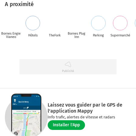
A proximité
Bornes Engie
Bornes Plug
Hôtels
TheFork
Parking
Supermarché
Vianeo
Inn
Laissez vous guider par le GPS de
l'application Mappy
Info trafic, alertes de vitesse et radars
Installer l'App