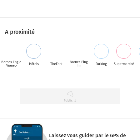
A proximité
Bornes Engie
Bornes Plug
Hôtels
TheFork
Parking
Supermarché
Vianeo
Inn
Laissez vous guider par le GPS de