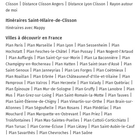
Clisson
Distance Clisson Angers
Distance Lyon Clisson
Rayon autour
de moi
Itinéraires Saint-Hilaire-de-Clisson
Itinéraires avec Mappy
Villes à découvrir en France
Plan Paris
Plan Marseille
Plan Lyon
Plan Sessenheim
Plan
Hochstatt
Plan Fesches-le-Châtel
Plan Pussay
Plan Nogent-l'Artaud
Plan Auffargis
Plan Saint-Cyr-sur-Morin
Plan La Baconnière
Plan
Champigny-en-Rochereau
Plan Hatten
Plan Saint-Jean-d'Assé
Plan
Saint-Senoux
Plan Janneyrias
Plan Les Forges
Plan Coëtmieux
Plan Roaillan
Plan Erbrée
Plan Châteauneuf-d'Ille-et-Vilaine
Plan
Pamproux
Plan Valros
Plan Herzeele
Plan Valady
Plan Québriac
Plan Épinouze
Plan Mur-de-Sologne
Plan Gruffy
Plan Lanobre
Plan
Mus
Plan Grez-sur-Loing
Plan Saint-Romain-la-Motte
Plan Tauves
Plan Saint-Étienne-de-Chigny
Plan Vimartin-sur-Orthe
Plan Brain-sur-
Allonnes
Plan Ségoufielle
Plan Rosans
Plan Plédéliac
Plan
Mouchard
Plan Marquette-en-Ostrevant
Plan Priez
Plan
Troisfontaines
Plan Mas-Saintes-Puelles
Plan Cuttoli-Corticchiato
Plan Tursac
Plan Corme-Écluse
Plan Liézey
Plan Saint-Aubin-le-Cauf
Plan Savarthès
Plan Chevroches
Plan Saône