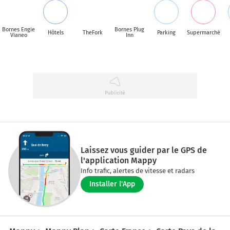
Bornes Engie
Bornes Plug
Hôtels
TheFork
Parking
Supermarché
Vianeo
Inn
Laissez vous guider par le GPS de
l'application Mappy
Info trafic, alertes de vitesse et radars
Installer l'App