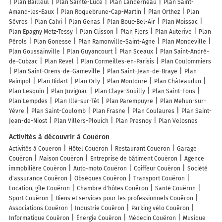
Plan Bailleul
Plan Sainte-Luce
Plan Landerneau
Plan Saint-
Amand-les-Eaux
Plan Roquebrune-Cap-Martin
Plan Orthez
Plan
Sèvres
Plan Calvi
Plan Genas
Plan Bouc-Bel-Air
Plan Moissac
Plan Epagny Metz-Tessy
Plan Clisson
Plan Flers
Plan Auterive
Plan
Pérols
Plan Gonesse
Plan Ramonville-Saint-Agne
Plan Mondeville
Plan Goussainville
Plan Guyancourt
Plan Sceaux
Plan Saint-André-
de-Cubzac
Plan Revel
Plan Cormeilles-en-Parisis
Plan Coulommiers
Plan Saint-Orens-de-Gameville
Plan Saint-Jean-de-Braye
Plan
Paimpol
Plan Bidart
Plan Orly
Plan Montdoré
Plan Châteaudun
Plan Lesquin
Plan Juvignac
Plan Claye-Souilly
Plan Saint-Fons
Plan Lempdes
Plan Ille-sur-Têt
Plan Parempuyre
Plan Mehun-sur-
Yèvre
Plan Saint-Coulomb
Plan Frasne
Plan Coulaures
Plan Saint-
Jean-de-Niost
Plan Villers-Plouich
Plan Presnoy
Plan Velosnes
Activités à découvrir à Couëron
Activités à Couëron
Hôtel Couëron
Restaurant Couëron
Garage
Couëron
Maison Couëron
Entreprise de bâtiment Couëron
Agence
immobilière Couëron
Auto-moto Couëron
Coiffeur Couëron
Société
d'assurance Couëron
Obsèques Couëron
Transport Couëron
Location, gîte Couëron
Chambre d'hôtes Couëron
Santé Couëron
Sport Couëron
Biens et services pour les professionnels Couëron
Associations Couëron
Industrie Couëron
Parking vélo Couëron
Informatique Couëron
Énergie Couëron
Médecin Couëron
Musique