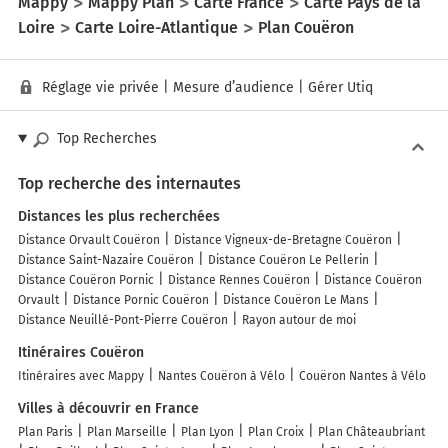
Mappy
Mappy Plan
Carte France
Carte Pays de la
Loire
Carte Loire-Atlantique
Plan Couëron
Réglage vie privée
|
Mesure d’audience
|
Gérer Utiq
Top Recherches
Top recherche des internautes
Distances les plus recherchées
Distance Orvault Couëron
Distance Vigneux-de-Bretagne Couëron
Distance Saint-Nazaire Couëron
Distance Couëron Le Pellerin
Distance Couëron Pornic
Distance Rennes Couëron
Distance Couëron
Orvault
Distance Pornic Couëron
Distance Couëron Le Mans
Distance Neuillé-Pont-Pierre Couëron
Rayon autour de moi
Itinéraires Couëron
Itinéraires avec Mappy
Nantes Couëron à Vélo
Couëron Nantes à Vélo
Villes à découvrir en France
Plan Paris
Plan Marseille
Plan Lyon
Plan Croix
Plan Châteaubriant