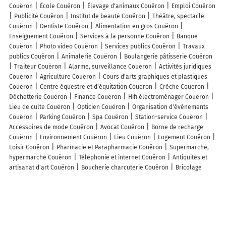
Couëron
École Couëron
Élevage d'animaux Couëron
Emploi Couëron
Publicité Couëron
Institut de beauté Couëron
Théâtre, spectacle
Couëron
Dentiste Couëron
Alimentation en gros Couëron
Enseignement Couëron
Services à la personne Couëron
Banque
Couëron
Photo video Couëron
Services publics Couëron
Travaux
publics Couëron
Animalerie Couëron
Boulangerie pâtisserie Couëron
Traiteur Couëron
Alarme, surveillance Couëron
Activités juridiques
Couëron
Agriculture Couëron
Cours d'arts graphiques et plastiques
Couëron
Centre équestre et d'équitation Couëron
Crèche Couëron
Déchetterie Couëron
Finance Couëron
Hifi électroménager Couëron
Lieu de culte Couëron
Opticien Couëron
Organisation d'événements
Couëron
Parking Couëron
Spa Couëron
Station-service Couëron
Accessoires de mode Couëron
Avocat Couëron
Borne de recharge
Couëron
Environnement Couëron
Lieu Couëron
Logement Couëron
Loisir Couëron
Pharmacie et Parapharmacie Couëron
Supermarché,
hypermarché Couëron
Téléphonie et internet Couëron
Antiquités et
artisanat d'art Couëron
Boucherie charcuterie Couëron
Bricolage
Couëron
Caviste Couëron
Épicerie Couëron
Fleuriste Couëron
Meubles Couëron
Poissonnerie Couëron
Presse Couëron
Tabac
Couëron
Alimentation Couëron
Bio Diététique Couëron
Décoration
Couëron
Fruits et légumes Couëron
Imprimerie Couëron
Librairie,
papeterie Couëron
Nautisme Couëron
Parfumerie Couëron