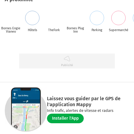
Bornes Engie
Bornes Plug
Hôtels
TheFork
Parking
Supermarché
Vianeo
Inn
Laissez vous guider par le GPS de
l'application Mappy
Info trafic, alertes de vitesse et radars
Installer l'App