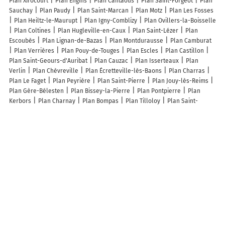
Plan Xirocourt
Plan Engins
Plan Cantaous
Plan Saint-Forgeot
Plan
Sauchay
Plan Paudy
Plan Saint-Marcan
Plan Motz
Plan Les Fosses
Plan Heiltz-le-Maurupt
Plan Igny-Comblizy
Plan Ovillers-la-Boisselle
Plan Coltines
Plan Hugleville-en-Caux
Plan Saint-Lézer
Plan
Escoubès
Plan Lignan-de-Bazas
Plan Montdurausse
Plan Camburat
Plan Verrières
Plan Pouy-de-Touges
Plan Escles
Plan Castillon
Plan Saint-Geours-d'Auribat
Plan Cauzac
Plan Isserteaux
Plan
Verlin
Plan Chèvreville
Plan Écretteville-lès-Baons
Plan Charras
Plan Le Faget
Plan Peyrière
Plan Saint-Pierre
Plan Jouy-lès-Reims
Plan Gère-Bélesten
Plan Bissey-la-Pierre
Plan Pontpierre
Plan
Kerbors
Plan Charnay
Plan Bompas
Plan Tilloloy
Plan Saint-
Bonnet
Plan Vélye
Plan Soulaures
Plan Senlis
Plan Longchamp
Plan Goersdorf
Lieux à découvrir à Batilly-en-Gâtinais
Kinesiologie des corps
Maçonnerie Du Gatinais
Mairie - Batilly-en-
Gâtinais
Elag'Tou
Fercocq Augustine Artisan
Menuiserie Martinez
SARL
Église Saint-Martin-Saint-Michel
Cimetière de Batilly-en-Gâtinais
Église Saint-Martin de Batilly-en-Gâtinais
Martin Ets
Picard Sébastien
EARL
Gomille
Pezzot Jean François
Association Rallye Yo'
La Horde
Collectif D'Acteurs Impolis
Les Enfants Du Gatinais
Julie Vaillant
Ollivier Armelle
Ecole Elémentaire
Les Lichouseries D'Arconville