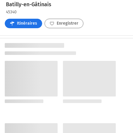
Batilly-en-Gâtinais
45340
Itinéraires
Enregistrer